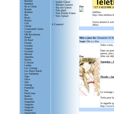
Bacterie
Splash Gratuit
Baddack
Textures Gratuite
Be le Chien
Par:
Top site Gratuit
Bojack
Tuto php3
Boubou
téléthon :
Tuto Pseudo Frame
Bra
http://don.telethon.fr
Tuto Uplaod
Broly
Bulma
Soyez attentif et sol
Cell
1
Connecté
Merci.
Chichi
Commando Geniu
Cooler
DB:Revolution
Dendé
Mise a jour du:
Dimanche 18 N
Dr Brief
Sujet:
Dbz Le film
Freezer
Salut a tous
Gotenks
Gregory
Dans un prem
Gyumao
pense), plus 
Hercule
rôles ont déjà
Par:
Janemba
Krillin
Sangoku : 
L'Ancien
Lanfan
Les Cyborgs
Les Dieux Kaioh
Les Saibamen
Nam
Piccolo : Ja
Olive
Oob
Oolong
Paikuhan
Pan
Le tournage 
PetitCoeur
Raditz
Voila pour le
Recoom
Sangohan
Je rappelle q
Sangoku
http://www.l
Sangoten
Shapner
Sporovitch