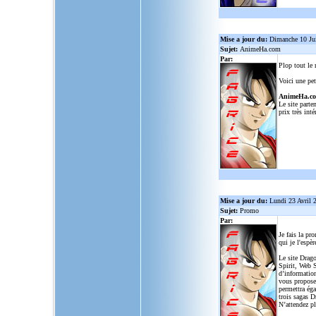
Mise a jour du:
Dimanche 10 Ju
Sujet:
AnimeHa.com
Par:
Plop tout le
Voici une pet
AnimeHa.c
Le site parte
prix très inté
Mise a jour du:
Lundi 23 Avril 
Sujet:
Promo
Par:
Je fais la pr
qui je l'espèr
Le site Drago
Spirit, Web S
d’informatio
vous propose
permettra ég
trois sagas D
N’attendez p