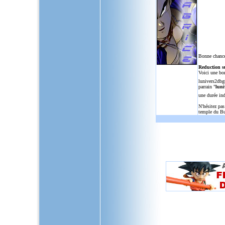
Bonne chance
Reduction s
Voici une bo
lunivers2dbg
parrain "
luni
une durée in
N'hésitez pas
temple du Bu
L'Univers de Dragon Ball GT, u
dragon,ball,z,gt,af,dragonbal