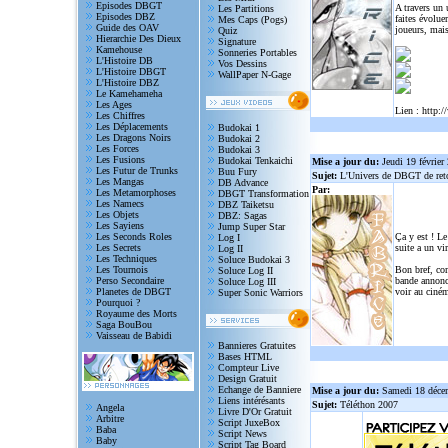
Episodes DBGT
A travers un
Les Partitions
Episodes DBZ
faites évolue
Mes Caps (Pogs)
Guide des OAV
joueurs, mais
Quiz
Hierarchie Des Dieux
Signature
Kamehouse
Sonneries Portables
L'Histoire DB
Vos Dessins
L'Histoire DBGT
WallPaper N-Gage
L'Histoire DBZ
Le Kamehameha
Les Ages
Lien :
http:/
Les Chiffres
Les Déplacements
Budokai 1
Les Dragons Noirs
Budokai 2
Les Forces
Budokai 3
Les Fusions
Budokai Tenkaichi
Mise a jour du:
Jeudi 19 février
Les Futur de Trunks
Buu Fury
Sujet:
L'Univers de DBGT de reto
Les Mangas
DB Advance
Par:
Les Metamorphoses
DBGT Transformation
Les Namecs
DBZ Taiketsu
Les Objets
DBZ: Sagas
Les Sayiens
Jump Super Star
Les Seconds Roles
Ça y est ! Le
Log I
Les Secrets
suite a un vi
Log II
Les Techniques
Soluce Budokai 3
Les Tournois
Bon bref, com
Soluce Log II
Perso Secondaire
bande annonce
Soluce Log III
Planetes de DBGT
voir au ciném
Super Sonic Warriors
Pourquoi ?
Royaume des Morts
Saga BouBou
Vaisseau de Babidi
Bannieres Gratuites
Bases HTML
Compteur Live
Design Gratuit
Echange de Banniere
Mise a jour du:
Samedi 18 déce
Liens intérésants
Sujet:
Téléthon 2007
Angela
Livre D'Or Gratuit
Arbitre
Script JuxeBox
Baba
Script News
Baby
Script Tag Board