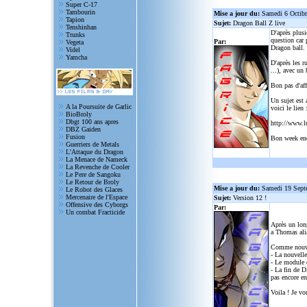
Super C-17
Tambourin
Mise a jour du:
Samedi 6 Octib
Tapion
Sujet:
Dragon Ball Z live
Tenshinhan
D'après plusi
Trunks
question car 
Par:
Vegeta
Dragon ball.
Videl
Yamcha
D'après les r
...), avec un
Bon pas d'aff
Un sujet est 
A la Poursuite de Garlic
voici le lien 
BioBroly
Dbgt 100 ans apres
http://www.l
DBZ Gaiden
Fusion
Bon week en
Guerriers de Metals
L'Attaque du Dragon
La Menace de Nameck
La Revenche de Cooler
Le Pere de Sangoku
Le Retour de Broly
Mise a jour du:
Samedi 19 Sept
Le Robot des Glaces
Mercenaire de l'Espace
Sujet:
Version 12 !
Offensive des Cyborgs
Par:
Un combat Fracticide
Après un lon
a Thomas alia
Comme nouve
- La nouvelle
- Le module d
- La fin de D
pas encore en
Voila ! Je vo