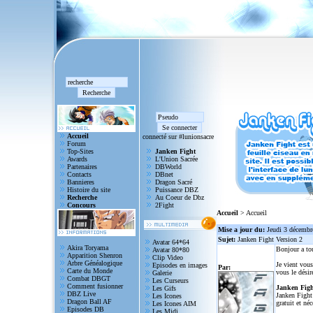
Accueil
connecté sur #lunionsacre
Forum
Top-Sites
Janken Fight
Awards
L'Union Sacrée
Partenaires
DBWorld
Contacts
DBnet
Bannieres
Dragon Sacré
Histoire du site
Puissance DBZ
Recherche
Au Coeur de Dbz
Concours
2Fight
Accueil
> Accueil
Mise a jour du:
Jeudi 3 décembr
Sujet:
Janken Fight Version 2
Avatar 64*64
Akira Toryama
Bonjour a to
Avatar 80*80
Apparition Shenron
Clip Video
Arbre Généalogique
Je vient vous
Episodes en images
Par:
Carte du Monde
vous le désir
Galerie
Combat DBGT
Les Curseurs
Comment fusionner
Janken Figh
Les Gifs
DBZ Live
Janken Fight 
Les Icones
Dragon Ball AF
gratuit et né
Les Icones AIM
Episodes DB
Les Midi