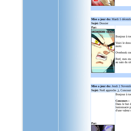
Mise a jour du:
Mardi 5 décemb
Sujet:
Dossier
Par:
Bonjour à to
Voici le doss
mots:
Overbook co
Bref, mes ex
au sain du sit
Mise a jour du:
Jeudi 2 Novemb
Sujet:
Noël approche ;), Concour
Bonjour à to
Concours :
Dans le but d
lunionsacre
po
d'une valeur 
Par: