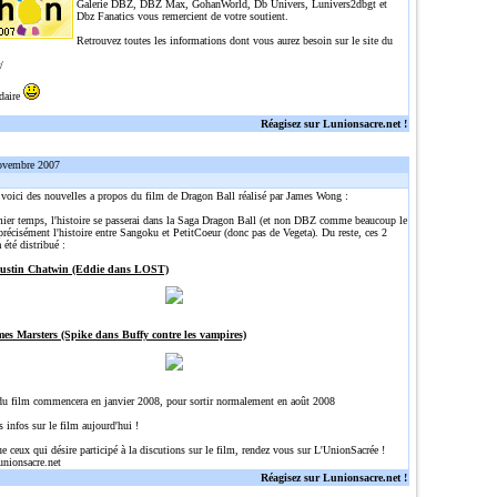
Galerie DBZ, DBZ Max, GohanWorld, Db Univers, Lunivers2dbgt et
Dbz Fanatics vous remercient de votre soutient.
Retrouvez toutes les informations dont vous aurez besoin sur le site du
/
idaire
Réagisez sur Lunionsacre.net !
ovembre 2007
, voici des nouvelles a propos du film de Dragon Ball réalisé par James Wong :
ier temps, l'histoire se passerai dans la Saga Dragon Ball (et non DBZ comme beaucoup le
précisément l'histoire entre Sangoku et PetitCoeur (donc pas de Vegeta). Du reste, ces 2
 été distribué :
Justin Chatwin (Eddie dans LOST)
mes Marsters (Spike dans Buffy contre les vampires)
du film commencera en janvier 2008, pour sortir normalement en août 2008
s infos sur le film aujourd'hui !
ue ceux qui désire participé à la discutions sur le film, rendez vous sur L'UnionSacrée !
unionsacre.net
Réagisez sur Lunionsacre.net !