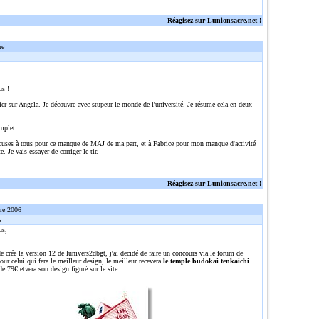
Réagisez sur Lunionsacre.net !
re
us !
ier sur Angela. Je découvre avec stupeur le monde de l'université. Je résume cela en deux
mplet
cuses à tous pour ce manque de MAJ de ma part, et à Fabrice pour mon manque d'activité
e. Je vais essayer de corriger le tir.
Réagisez sur Lunionsacre.net !
re 2006
s
us,
e crée la version 12 de lunivers2dbgt, j'ai decidé de faire un concours via le forum de
ur celui qui fera le meilleur design, le meilleur recevera
le temple budokai tenkaichi
de 79€ etvera son design figuré sur le site.