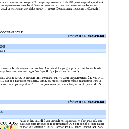
 univers basé sur les mangas (28 mangas représentés et + de 600 personnages disponibles),
r votre personnage dans les différentes cartes du jeux, en combattant contre les autres
 aussi en participant aux dojos (mode 1 joueur). De nombreux lieux sont à découvrir !
/www.janken-fight.fr
Réagisez sur Lunionsacre.net !
 2009
ur !
 site est enfin de nouveaux accessible ! Ceci été dut a google qui avait fait bannir le site
rus présent sur l'une des pages (sauf que il n'y a jamais eu de virus !).
me vous le savez, le prochain film de dragon ball va sortir prochainement, à la vue de la
... bah sa a l'air assez médiocre.. Enfin, on jugera cela nous même quand nous irons le
a (au moins par respect de l'œuvre original ainsi que son auteur, ne piraté pas le film !)
Réagisez sur Lunionsacre.net !
mbre
Aider et être attentif à son prochain est important, et c'est pour cela que
plusieurs sites internet de la communauté DBZ ont décidé de faire passer
ce mot tous ensemble. DBSS, Dragon Ball Z France, Dragon Ball Zone,