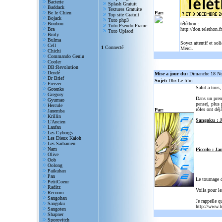
Bacterie
Splash Gratuit
Baddack
Textures Gratuite
Be le Chien
Par:
Top site Gratuit
Bojack
Tuto php3
Boubou
téléthon :
Tuto Pseudo Frame
Bra
http://don.telethon.fr
Tuto Uplaod
Broly
Bulma
Soyez attentif et sol
Cell
1
Connecté
Merci.
Chichi
Commando Geniu
Cooler
DB:Revolution
Dendé
Mise a jour du:
Dimanche 18 N
Dr Brief
Sujet:
Dbz Le film
Freezer
Salut a tous
Gotenks
Gregory
Dans un prem
Gyumao
pense), plus 
Hercule
rôles ont déjà
Par:
Janemba
Krillin
Sangoku : 
L'Ancien
Lanfan
Les Cyborgs
Les Dieux Kaioh
Les Saibamen
Nam
Piccolo : Ja
Olive
Oob
Oolong
Paikuhan
Pan
Le tournage 
PetitCoeur
Raditz
Voila pour le
Recoom
Sangohan
Je rappelle q
Sangoku
http://www.l
Sangoten
Shapner
Sporovitch