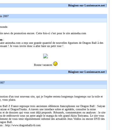
Réagisez sur Lunionsacre.net !
in 2007
 monde.
ite news de promotion encore. Cette fois-ci c'est pour le site animeha.com
om
:
naire animeha.com a reçu une grande quantité de nouvelles figurines de Dragon Ball à des
ressant ! Je vous invite donc à aller faire un petit tour !
Bonne vacances
Réagisez sur Lunionsacre.net !
2007
omotion d'un tout nouveau site, qui je l'espère restera longtemps longtemps sur la toile et
e, vous plaira.
n Ball Z France regroupe trois anciennes références francophones sur Dragon Ball : Saiyan
aiyan et DragonTrunks. A travers une interface sobre et agréable, consulter la mine
ns et de dossiers qui vous sont déjà proposés. Résumés, commentaires ou analyses : le site
ra de redécouvrir sous un autre angle le manga du très grand Akira Toriyama. Le site vous
alement de vous tenir régulièrement informé des actualités Jeux Vidéos ou encore DVD des
ragon Ball.
lus :
http://www.dragonballz-fr.com