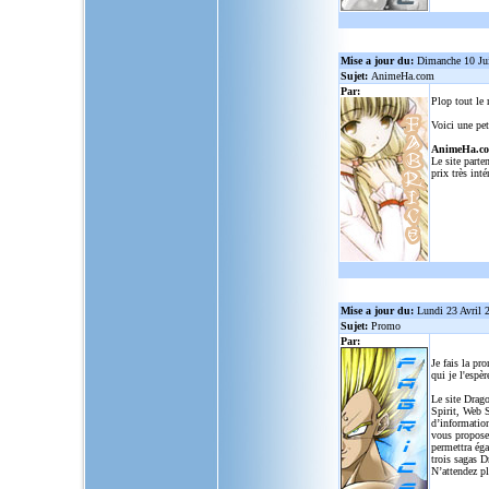
Mise a jour du:
Dimanche 10 Ju
Sujet:
AnimeHa.com
Par:
Plop tout le
Voici une pet
AnimeHa.c
Le site parte
prix très inté
Mise a jour du:
Lundi 23 Avril 
Sujet:
Promo
Par:
Je fais la pr
qui je l'espèr
Le site Drago
Spirit, Web S
d’informatio
vous propose
permettra ég
trois sagas D
N’attendez p