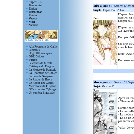
Super C-17
Tambourin
Mise a jour du:
Samedi 6 Octib
Tapion
Sujet:
Dragon Ball Z live
Tenshinhan
D'après plusi
Trunks
question car 
Par:
Vegeta
Dragon ball.
Videl
Yamcha
D'après les r
...), avec un
Bon pas d'aff
Un sujet est 
A la Poursuite de Garlic
voici le lien 
BioBroly
Dbgt 100 ans apres
http://www.l
DBZ Gaiden
Fusion
Bon week en
Guerriers de Metals
L'Attaque du Dragon
La Menace de Nameck
La Revenche de Cooler
Le Pere de Sangoku
Le Retour de Broly
Mise a jour du:
Samedi 19 Sept
Le Robot des Glaces
Mercenaire de l'Espace
Sujet:
Version 12 !
Offensive des Cyborgs
Par:
Un combat Fracticide
Après un lon
a Thomas alia
Comme nouve
- La nouvelle
- Le module d
- La fin de D
pas encore en
Voila ! Je vo