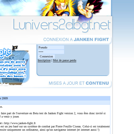
Inscription
|
Mot de passe perdu
e 2009
us.
 faire part de l'ouverture en Beta test de Janken Fight version 2, vous êtes donc invité si
é a venir y jouer.
t :
http://www.janken-fight.fr
est un jeu basé sur un système de combat par Pierre Feuille Ciseau. Celui-ci est totalement
cessite uniquement un ordinateur, ainsi qu'un navigateur internet (et internet aussi !)