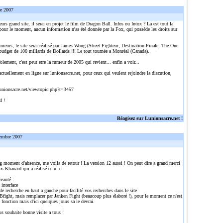
re 2007
eurs grand site, il serai en projet le film de Dragon Ball. Infos ou Intox ? La est tout la
pour le moment, aucun information n'as été donnée par la Fox, qui possède les droits sur
umeurs, le site serai réalisé par James Wong (Street Fighteur, Destination Finale, The One
 budget de 100 millards de Dollards !!! Le tout tournée a Monréal (Canada).
olement, c'est peut etre la rumeur de 2005 qui revient... enfin a voir...
actuellement en ligne sur lunionsacre.net, pour ceux qui veulent rejoindre la discution,
:
unionsacre.net/viewtopic.php?t=3457
d !
Réagisez sur Lunionsacre.net !
embre 2007
g moment d'absence, me voila de retour ! La version 12 aussi ! On peut dire a grand merci
s Khanard qui a réalisé celui-ci.
auté :
 interface
e recherche en haut a gauche pour facilité vos recherches dans le site
Bfight, mais remplacer par Janken Fight (beaucoup plus élaboré !), pour le moment ce n'est
 fonction mais d'ici quelques jours sa le devrai.
us souhaite bonne visite a tous !