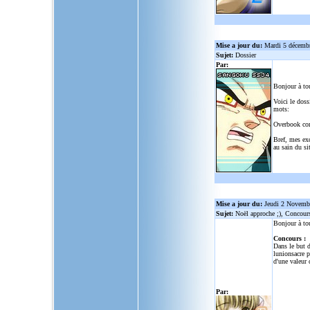
Mise a jour du:
Mardi 5 décemb
Sujet:
Dossier
Par:
Bonjour à to
Voici le doss
mots:
Overbook co
Bref, mes ex
au sain du sit
Mise a jour du:
Jeudi 2 Novemb
Sujet:
Noël approche ;), Concour
Bonjour à to
Concours :
Dans le but d
lunionsacre
po
d'une valeur 
Par: