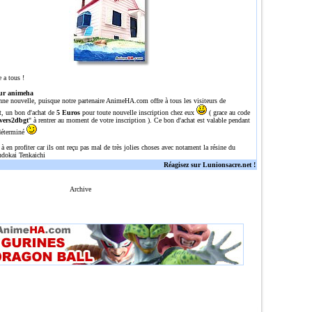
 a tous !
ur animeha
nne nouvelle, puisque notre partenaire
AnimeHA.com
offre à tous les visiteurs de
t, un bon d'achat de
5 Euros
pour toute nouvelle inscription chez eux
( grace au code
vers2dbgt
" à rentrer au moment de votre inscription ). Ce bon d'achat est valable pendant
déterminé
 à en profiter car ils ont reçu pas mal de très jolies choses avec notament la résine du
dokai Tenkaichi
Réagisez sur Lunionsacre.net !
Archive
n site tres complet sur dragon ball/Z/GT avec une tres grosse gallerie de plus de 700 images, plu
l,dragonballz,dragoballgt,dragoballaf,DBZ,DBGT,DRAGONBALL,Z,GT,AFdbz,dbgt,db,episodes,episode,o