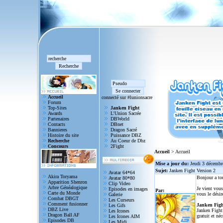
Accueil
connecté sur #lunionsacre
Forum
Top-Sites
Janken Fight
Awards
L'Union Sacrée
Partenaires
DBWorld
Contacts
DBnet
Bannieres
Dragon Sacré
Histoire du site
Puissance DBZ
Recherche
Au Coeur de Dbz
Concours
2Fight
Accueil
> Accueil
Mise a jour du:
Jeudi 3 décembr
Sujet:
Janken Fight Version 2
Avatar 64*64
Akira Toryama
Bonjour a to
Avatar 80*80
Apparition Shenron
Clip Video
Arbre Généalogique
Je vient vous
Episodes en images
Par:
Carte du Monde
vous le désir
Galerie
Combat DBGT
Les Curseurs
Comment fusionner
Janken Figh
Les Gifs
DBZ Live
Janken Fight 
Les Icones
Dragon Ball AF
gratuit et né
Les Icones AIM
Episodes DB
Les Midi