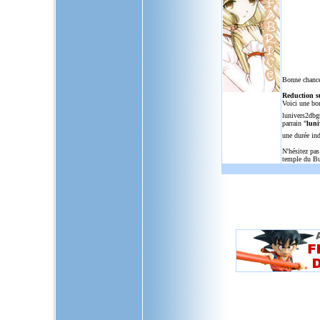
Bonne chance
Reduction s
Voici une bo
lunivers2dbg
parrain "
luni
une durée in
N'hésitez pas
temple du Bu
L'Univers de Dragon Ball GT, u
dragon,ball,z,gt,af,dragonbal