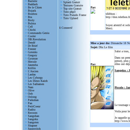
Bacterie
Splash Gratuit
Baddack
Textures Gratuite
Be le Chien
Par:
Top site Gratuit
Bojack
Tuto php3
Boubou
téléthon :
Tuto Pseudo Frame
Bra
http://don.telethon.fr
Tuto Uplaod
Broly
Bulma
Soyez attentif et sol
Cell
1
Connecté
Merci.
Chichi
Commando Geniu
Cooler
DB:Revolution
Dendé
Mise a jour du:
Dimanche 18 N
Dr Brief
Sujet:
Dbz Le film
Freezer
Salut a tous
Gotenks
Gregory
Dans un prem
Gyumao
pense), plus 
Hercule
rôles ont déjà
Par:
Janemba
Krillin
Sangoku : 
L'Ancien
Lanfan
Les Cyborgs
Les Dieux Kaioh
Les Saibamen
Nam
Piccolo : Ja
Olive
Oob
Oolong
Paikuhan
Pan
Le tournage 
PetitCoeur
Raditz
Voila pour le
Recoom
Sangohan
Je rappelle q
Sangoku
http://www.l
Sangoten
Shapner
Sporovitch