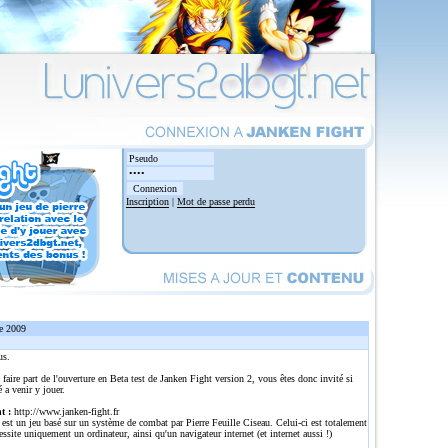
Inscription
|
Mot de passe perdu
e 2009
us.
 faire part de l'ouverture en Beta test de Janken Fight version 2, vous êtes donc invité si
é a venir y jouer.
t :
http://www.janken-fight.fr
est un jeu basé sur un système de combat par Pierre Feuille Ciseau. Celui-ci est totalement
cessite uniquement un ordinateur, ainsi qu'un navigateur internet (et internet aussi !)