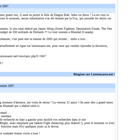
re 2007
eurs grand site, il serai en projet le film de Dragon Ball. Infos ou Intox ? La est tout la
pour le moment, aucun information n'as été donnée par la Fox, qui possède les droits sur
umeurs, le site serai réalisé par James Wong (Street Fighteur, Destination Finale, The One
 budget de 100 millards de Dollards !!! Le tout tournée a Monréal (Canada).
olement, c'est peut etre la rumeur de 2005 qui revient... enfin a voir...
actuellement en ligne sur lunionsacre.net, pour ceux qui veulent rejoindre la discution,
:
unionsacre.net/viewtopic.php?t=3457
d !
Réagisez sur Lunionsacre.net !
embre 2007
g moment d'absence, me voila de retour ! La version 12 aussi ! On peut dire a grand merci
s Khanard qui a réalisé celui-ci.
auté :
 interface
e recherche en haut a gauche pour facilité vos recherches dans le site
Bfight, mais remplacer par Janken Fight (beaucoup plus élaboré !), pour le moment ce n'est
 fonction mais d'ici quelques jours sa le devrai.
us souhaite bonne visite a tous !