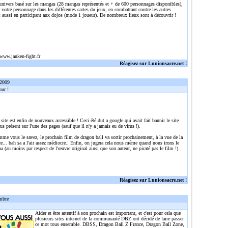
 univers basé sur les mangas (28 mangas représentés et + de 600 personnages disponibles),
r votre personnage dans les différentes cartes du jeux, en combattant contre les autres
 aussi en participant aux dojos (mode 1 joueur). De nombreux lieux sont à découvrir !
/www.janken-fight.fr
Réagisez sur Lunionsacre.net !
 2009
ur !
 site est enfin de nouveaux accessible ! Ceci été dut a google qui avait fait bannir le site
rus présent sur l'une des pages (sauf que il n'y a jamais eu de virus !).
me vous le savez, le prochain film de dragon ball va sortir prochainement, à la vue de la
... bah sa a l'air assez médiocre.. Enfin, on jugera cela nous même quand nous irons le
a (au moins par respect de l'œuvre original ainsi que son auteur, ne piraté pas le film !)
Réagisez sur Lunionsacre.net !
mbre
Aider et être attentif à son prochain est important, et c'est pour cela que
plusieurs sites internet de la communauté DBZ ont décidé de faire passer
ce mot tous ensemble. DBSS, Dragon Ball Z France, Dragon Ball Zone,