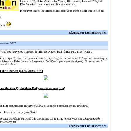
Galerie DBZ, DBZ Max, GohanWorld, Db Univers, Lunivers2dbgt et
Dbz Fanatics vous remercient de votre soutient.
Retrouvez toutes les informations dont vous aurez besoin sur le site du
/
idaire
Réagisez sur Lunionsacre.net !
ovembre 2007
, voici des nouvelles a propos du film de Dragon Ball réalisé par James Wong :
ier temps, l'histoire se passerai dans la Saga Dragon Ball (et non DBZ comme beaucoup le
précisément l'histoire entre Sangoku et PetitCoeur (donc pas de Vegeta). Du reste, ces 2
 été distribué :
Justin Chatwin (Eddie dans LOST)
mes Marsters (Spike dans Buffy contre les vampires)
du film commencera en janvier 2008, pour sortir normalement en août 2008
s infos sur le film aujourd'hui !
ue ceux qui désire participé à la discutions sur le film, rendez vous sur L'UnionSacrée !
unionsacre.net
Réagisez sur Lunionsacre.net !