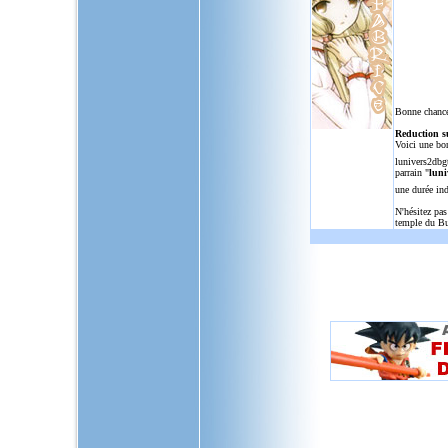
Bonne chance
Reduction s
Voici une bo
lunivers2dbg
parrain "
luni
une durée in
N'hésitez pas
temple du Bu
L'Univers de Dragon Ball GT, u
dragon,ball,z,gt,af,dragonbal