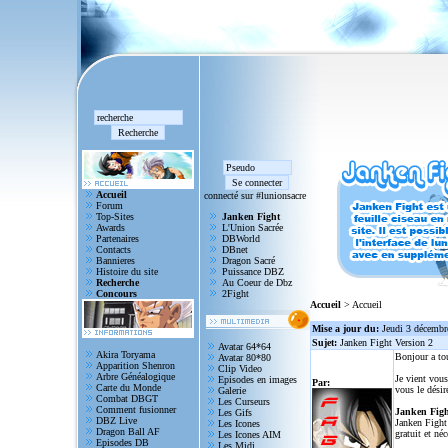
Accueil
connecté sur #lunionsacre
Forum
Top-Sites
Janken Fight
Awards
L'Union Sacrée
Partenaires
DBWorld
Contacts
DBnet
Bannieres
Dragon Sacré
Histoire du site
Puissance DBZ
Recherche
Au Coeur de Dbz
Concours
2Fight
Accueil
> Accueil
Mise a jour du:
Jeudi 3 décembr
Sujet:
Janken Fight Version 2
Avatar 64*64
Akira Toryama
Bonjour a to
Avatar 80*80
Apparition Shenron
Clip Video
Arbre Généalogique
Je vient vous
Episodes en images
Par:
Carte du Monde
vous le désir
Galerie
Combat DBGT
Les Curseurs
Comment fusionner
Janken Figh
Les Gifs
DBZ Live
Janken Fight 
Les Icones
Dragon Ball AF
gratuit et né
Les Icones AIM
Episodes DB
Les Midi