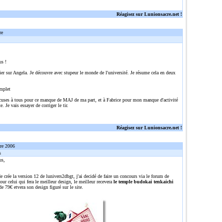
Réagisez sur Lunionsacre.net !
re
us !
ier sur Angela. Je découvre avec stupeur le monde de l'université. Je résume cela en deux
mplet
cuses à tous pour ce manque de MAJ de ma part, et à Fabrice pour mon manque d'activité
e. Je vais essayer de corriger le tir.
Réagisez sur Lunionsacre.net !
re 2006
s
us,
e crée la version 12 de lunivers2dbgt, j'ai decidé de faire un concours via le forum de
ur celui qui fera le meilleur design, le meilleur recevera
le temple budokai tenkaichi
de 79€ etvera son design figuré sur le site.