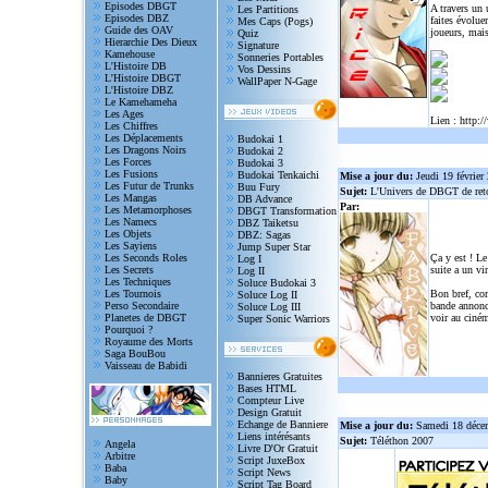
Episodes DBGT
A travers un
Les Partitions
Episodes DBZ
faites évolue
Mes Caps (Pogs)
Guide des OAV
joueurs, mais
Quiz
Hierarchie Des Dieux
Signature
Kamehouse
Sonneries Portables
L'Histoire DB
Vos Dessins
L'Histoire DBGT
WallPaper N-Gage
L'Histoire DBZ
Le Kamehameha
Les Ages
Lien :
http:/
Les Chiffres
Les Déplacements
Budokai 1
Les Dragons Noirs
Budokai 2
Les Forces
Budokai 3
Les Fusions
Budokai Tenkaichi
Mise a jour du:
Jeudi 19 février
Les Futur de Trunks
Buu Fury
Sujet:
L'Univers de DBGT de reto
Les Mangas
DB Advance
Par:
Les Metamorphoses
DBGT Transformation
Les Namecs
DBZ Taiketsu
Les Objets
DBZ: Sagas
Les Sayiens
Jump Super Star
Les Seconds Roles
Ça y est ! Le
Log I
Les Secrets
suite a un vi
Log II
Les Techniques
Soluce Budokai 3
Les Tournois
Bon bref, com
Soluce Log II
Perso Secondaire
bande annonce
Soluce Log III
Planetes de DBGT
voir au ciném
Super Sonic Warriors
Pourquoi ?
Royaume des Morts
Saga BouBou
Vaisseau de Babidi
Bannieres Gratuites
Bases HTML
Compteur Live
Design Gratuit
Echange de Banniere
Mise a jour du:
Samedi 18 déce
Liens intérésants
Sujet:
Téléthon 2007
Angela
Livre D'Or Gratuit
Arbitre
Script JuxeBox
Baba
Script News
Baby
Script Tag Board