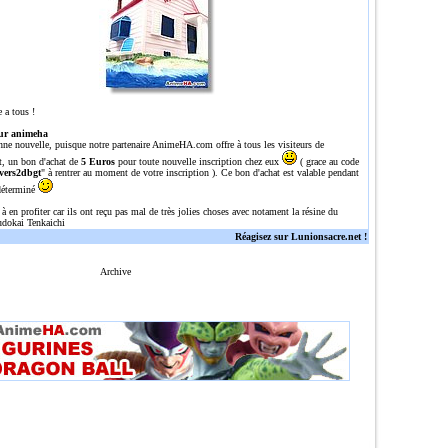
 a tous !
ur animeha
nne nouvelle, puisque notre partenaire
AnimeHA.com
offre à tous les visiteurs de
t, un bon d'achat de
5 Euros
pour toute nouvelle inscription chez eux
( grace au code
vers2dbgt
" à rentrer au moment de votre inscription ). Ce bon d'achat est valable pendant
déterminé
 à en profiter car ils ont reçu pas mal de très jolies choses avec notament la résine du
dokai Tenkaichi
Réagisez sur Lunionsacre.net !
Archive
n site tres complet sur dragon ball/Z/GT avec une tres grosse gallerie de plus de 700 images, plu
l,dragonballz,dragoballgt,dragoballaf,DBZ,DBGT,DRAGONBALL,Z,GT,AFdbz,dbgt,db,episodes,episode,o