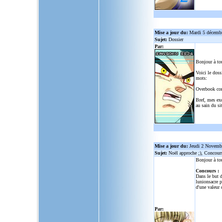
Mise a jour du:
Mardi 5 décemb
Sujet:
Dossier
Par:
Bonjour à to
Voici le doss
mots:
Overbook co
Bref, mes ex
au sain du sit
Mise a jour du:
Jeudi 2 Novemb
Sujet:
Noël approche ;), Concour
Bonjour à to
Concours :
Dans le but d
lunionsacre
po
d'une valeur 
Par: