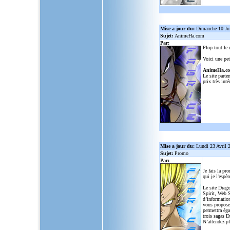
Mise a jour du:
Dimanche 10 Ju
Sujet:
AnimeHa.com
Par:
Plop tout le
Voici une pet
AnimeHa.c
Le site parte
prix très inté
Mise a jour du:
Lundi 23 Avril 
Sujet:
Promo
Par:
Je fais la pr
qui je l'espèr
Le site Drago
Spirit, Web S
d’informatio
vous propose
permettra ég
trois sagas D
N’attendez p