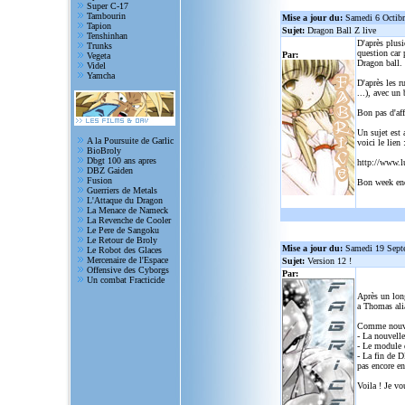
Super C-17
Tambourin
Mise a jour du:
Samedi 6 Octib
Tapion
Sujet:
Dragon Ball Z live
Tenshinhan
D'après plusi
Trunks
question car 
Par:
Vegeta
Dragon ball.
Videl
Yamcha
D'après les r
...), avec un
Bon pas d'aff
Un sujet est 
A la Poursuite de Garlic
voici le lien 
BioBroly
Dbgt 100 ans apres
http://www.l
DBZ Gaiden
Fusion
Bon week en
Guerriers de Metals
L'Attaque du Dragon
La Menace de Nameck
La Revenche de Cooler
Le Pere de Sangoku
Le Retour de Broly
Mise a jour du:
Samedi 19 Sept
Le Robot des Glaces
Mercenaire de l'Espace
Sujet:
Version 12 !
Offensive des Cyborgs
Par:
Un combat Fracticide
Après un lon
a Thomas alia
Comme nouve
- La nouvelle
- Le module d
- La fin de D
pas encore en
Voila ! Je vo