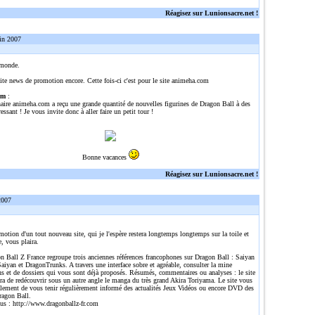
Réagisez sur Lunionsacre.net !
in 2007
 monde.
ite news de promotion encore. Cette fois-ci c'est pour le site animeha.com
om
:
naire animeha.com a reçu une grande quantité de nouvelles figurines de Dragon Ball à des
ressant ! Je vous invite donc à aller faire un petit tour !
Bonne vacances
Réagisez sur Lunionsacre.net !
2007
omotion d'un tout nouveau site, qui je l'espère restera longtemps longtemps sur la toile et
e, vous plaira.
n Ball Z France regroupe trois anciennes références francophones sur Dragon Ball : Saiyan
aiyan et DragonTrunks. A travers une interface sobre et agréable, consulter la mine
ns et de dossiers qui vous sont déjà proposés. Résumés, commentaires ou analyses : le site
ra de redécouvrir sous un autre angle le manga du très grand Akira Toriyama. Le site vous
alement de vous tenir régulièrement informé des actualités Jeux Vidéos ou encore DVD des
ragon Ball.
lus :
http://www.dragonballz-fr.com