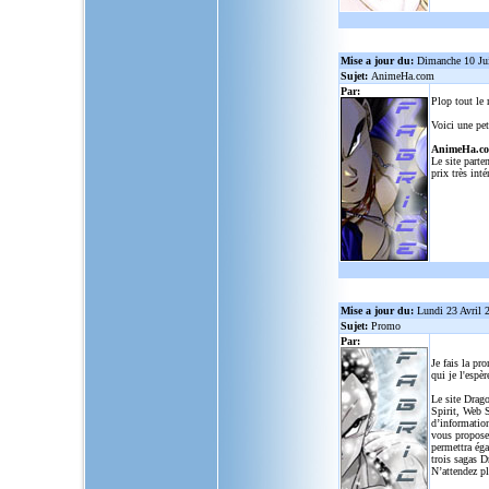
Mise a jour du:
Dimanche 10 Ju
Sujet:
AnimeHa.com
Par:
Plop tout le
Voici une pet
AnimeHa.c
Le site parte
prix très inté
Mise a jour du:
Lundi 23 Avril 
Sujet:
Promo
Par:
Je fais la pr
qui je l'espèr
Le site Drago
Spirit, Web S
d’informatio
vous propose
permettra ég
trois sagas D
N’attendez p