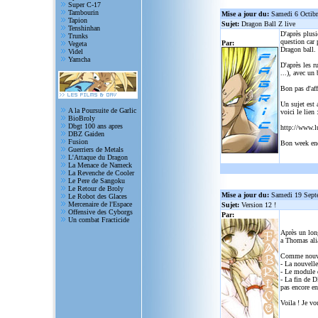
Super C-17
Tambourin
Mise a jour du:
Samedi 6 Octib
Tapion
Sujet:
Dragon Ball Z live
Tenshinhan
D'après plusi
Trunks
question car 
Par:
Vegeta
Dragon ball.
Videl
Yamcha
D'après les r
...), avec un
Bon pas d'aff
Un sujet est 
A la Poursuite de Garlic
voici le lien 
BioBroly
Dbgt 100 ans apres
http://www.l
DBZ Gaiden
Fusion
Bon week en
Guerriers de Metals
L'Attaque du Dragon
La Menace de Nameck
La Revenche de Cooler
Le Pere de Sangoku
Le Retour de Broly
Mise a jour du:
Samedi 19 Sept
Le Robot des Glaces
Mercenaire de l'Espace
Sujet:
Version 12 !
Offensive des Cyborgs
Par:
Un combat Fracticide
Après un lon
a Thomas alia
Comme nouve
- La nouvelle
- Le module d
- La fin de D
pas encore en
Voila ! Je vo