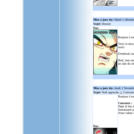
Mise a jour du:
Mardi 5 décemb
Sujet:
Dossier
Par:
Bonjour à to
Voici le doss
mots:
Overbook co
Bref, mes ex
au sain du sit
Mise a jour du:
Jeudi 2 Novemb
Sujet:
Noël approche ;), Concour
Bonjour à to
Concours :
Dans le but d
lunionsacre
po
d'une valeur 
Par: