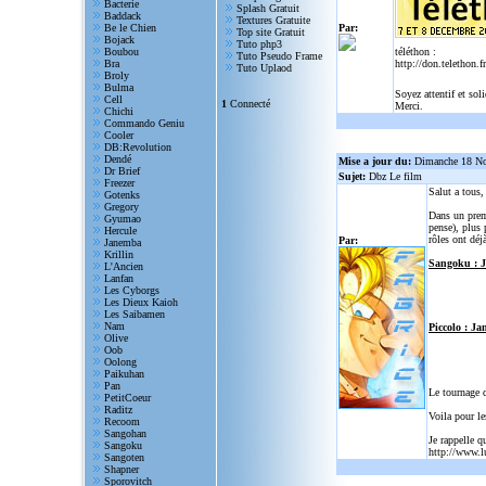
Bacterie
Splash Gratuit
Baddack
Textures Gratuite
Be le Chien
Par:
Top site Gratuit
Bojack
Tuto php3
Boubou
téléthon :
Tuto Pseudo Frame
Bra
http://don.telethon.fr
Tuto Uplaod
Broly
Bulma
Soyez attentif et sol
Cell
1
Connecté
Merci.
Chichi
Commando Geniu
Cooler
DB:Revolution
Dendé
Mise a jour du:
Dimanche 18 N
Dr Brief
Sujet:
Dbz Le film
Freezer
Salut a tous
Gotenks
Gregory
Dans un prem
Gyumao
pense), plus 
Hercule
rôles ont déjà
Par:
Janemba
Krillin
Sangoku : 
L'Ancien
Lanfan
Les Cyborgs
Les Dieux Kaioh
Les Saibamen
Nam
Piccolo : Ja
Olive
Oob
Oolong
Paikuhan
Pan
Le tournage 
PetitCoeur
Raditz
Voila pour le
Recoom
Sangohan
Je rappelle q
Sangoku
http://www.l
Sangoten
Shapner
Sporovitch