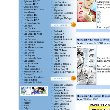
Episodes DBGT
A travers un
Les Partitions
Episodes DBZ
faites évolue
Mes Caps (Pogs)
Guide des OAV
joueurs, mais
Quiz
Hierarchie Des Dieux
Signature
Kamehouse
Sonneries Portables
L'Histoire DB
Vos Dessins
L'Histoire DBGT
WallPaper N-Gage
L'Histoire DBZ
Le Kamehameha
Les Ages
Lien :
http:/
Les Chiffres
Les Déplacements
Budokai 1
Les Dragons Noirs
Budokai 2
Les Forces
Budokai 3
Les Fusions
Budokai Tenkaichi
Mise a jour du:
Jeudi 19 février
Les Futur de Trunks
Buu Fury
Sujet:
L'Univers de DBGT de reto
Les Mangas
DB Advance
Par:
Les Metamorphoses
DBGT Transformation
Les Namecs
DBZ Taiketsu
Les Objets
DBZ: Sagas
Les Sayiens
Jump Super Star
Les Seconds Roles
Ça y est ! Le
Log I
Les Secrets
suite a un vi
Log II
Les Techniques
Soluce Budokai 3
Les Tournois
Bon bref, com
Soluce Log II
Perso Secondaire
bande annonce
Soluce Log III
Planetes de DBGT
voir au ciném
Super Sonic Warriors
Pourquoi ?
Royaume des Morts
Saga BouBou
Vaisseau de Babidi
Bannieres Gratuites
Bases HTML
Compteur Live
Design Gratuit
Echange de Banniere
Mise a jour du:
Samedi 18 déce
Liens intérésants
Sujet:
Téléthon 2007
Angela
Livre D'Or Gratuit
Arbitre
Script JuxeBox
Baba
Script News
Baby
Script Tag Board