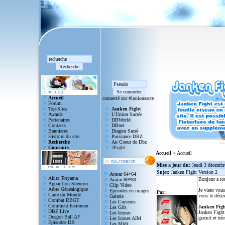
Accueil
connecté sur #lunionsacre
Forum
Top-Sites
Janken Fight
Awards
L'Union Sacrée
Partenaires
DBWorld
Contacts
DBnet
Bannieres
Dragon Sacré
Histoire du site
Puissance DBZ
Recherche
Au Coeur de Dbz
Concours
2Fight
Accueil
> Accueil
Mise a jour du:
Jeudi 3 décembr
Sujet:
Janken Fight Version 2
Avatar 64*64
Akira Toryama
Bonjour a to
Avatar 80*80
Apparition Shenron
Clip Video
Arbre Généalogique
Je vient vous
Episodes en images
Par:
Carte du Monde
vous le désir
Galerie
Combat DBGT
Les Curseurs
Comment fusionner
Janken Figh
Les Gifs
DBZ Live
Janken Fight 
Les Icones
Dragon Ball AF
gratuit et né
Les Icones AIM
Episodes DB
Les Midi