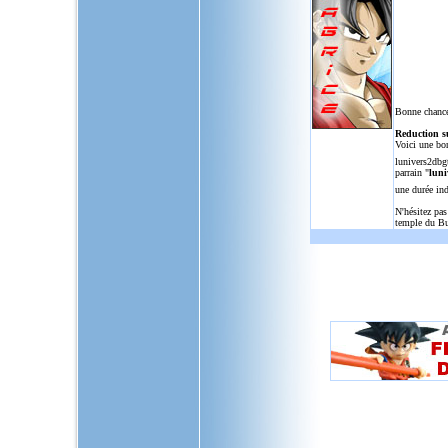
Bonne chance
Reduction s
Voici une bo
lunivers2dbg
parrain "
luni
une durée in
N'hésitez pas
temple du Bu
L'Univers de Dragon Ball GT, u
dragon,ball,z,gt,af,dragonbal