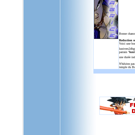
Bonne chance
Reduction s
Voici une bo
lunivers2dbg
parrain "
luni
une durée in
N'hésitez pas
temple du Bu
L'Univers de Dragon Ball GT, u
dragon,ball,z,gt,af,dragonbal