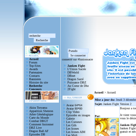
Accueil
connecté sur #lunionsacre
Forum
Top-Sites
Janken Fight
Awards
L'Union Sacrée
Partenaires
DBWorld
Contacts
DBnet
Bannieres
Dragon Sacré
Histoire du site
Puissance DBZ
Recherche
Au Coeur de Dbz
Concours
2Fight
Accueil
> Accueil
Mise a jour du:
Jeudi 3 décembr
Sujet:
Janken Fight Version 2
Avatar 64*64
Akira Toryama
Bonjour a to
Avatar 80*80
Apparition Shenron
Clip Video
Arbre Généalogique
Je vient vous
Episodes en images
Par:
Carte du Monde
vous le désir
Galerie
Combat DBGT
Les Curseurs
Comment fusionner
Janken Figh
Les Gifs
DBZ Live
Janken Fight 
Les Icones
Dragon Ball AF
gratuit et né
Les Icones AIM
Episodes DB
Les Midi