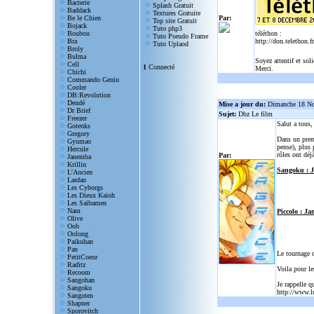
Bacterie
Splash Gratuit
Baddack
Textures Gratuite
Be le Chien
Par:
Top site Gratuit
Bojack
Tuto php3
Boubou
téléthon :
Tuto Pseudo Frame
Bra
http://don.telethon.fr
Tuto Uplaod
Broly
Bulma
Soyez attentif et sol
Cell
1
Connecté
Merci.
Chichi
Commando Geniu
Cooler
DB:Revolution
Dendé
Mise a jour du:
Dimanche 18 N
Dr Brief
Sujet:
Dbz Le film
Freezer
Salut a tous
Gotenks
Gregory
Dans un prem
Gyumao
pense), plus 
Hercule
rôles ont déjà
Par:
Janemba
Krillin
Sangoku : 
L'Ancien
Lanfan
Les Cyborgs
Les Dieux Kaioh
Les Saibamen
Nam
Piccolo : Ja
Olive
Oob
Oolong
Paikuhan
Pan
Le tournage 
PetitCoeur
Raditz
Voila pour le
Recoom
Sangohan
Je rappelle q
Sangoku
http://www.l
Sangoten
Shapner
Sporovitch