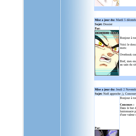
Mise a jour du:
Mardi 5 décemb
Sujet:
Dossier
Par:
Bonjour à to
Voici le doss
mots:
Overbook co
Bref, mes ex
au sain du sit
Mise a jour du:
Jeudi 2 Novemb
Sujet:
Noël approche ;), Concour
Bonjour à to
Concours :
Dans le but d
lunionsacre
po
d'une valeur 
Par: