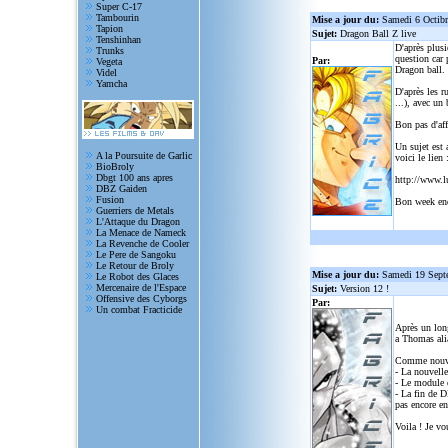
Super C-17
Tambourin
Mise a jour du:
Samedi 6 Octib
Tapion
Sujet:
Dragon Ball Z live
Tenshinhan
D'après plusi
Trunks
question car 
Par:
Vegeta
Dragon ball.
Videl
Yamcha
D'après les r
...), avec un
Bon pas d'aff
Un sujet est 
A la Poursuite de Garlic
voici le lien 
BioBroly
Dbgt 100 ans apres
http://www.l
DBZ Gaiden
Fusion
Bon week en
Guerriers de Metals
L'Attaque du Dragon
La Menace de Nameck
La Revenche de Cooler
Le Pere de Sangoku
Le Retour de Broly
Mise a jour du:
Samedi 19 Sept
Le Robot des Glaces
Mercenaire de l'Espace
Sujet:
Version 12 !
Offensive des Cyborgs
Par:
Un combat Fracticide
Après un lon
a Thomas alia
Comme nouve
- La nouvelle
- Le module d
- La fin de D
pas encore en
Voila ! Je vo