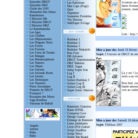
Episodes DBGT
A travers un
Les Partitions
Episodes DBZ
faites évolue
Mes Caps (Pogs)
Guide des OAV
joueurs, mais
Quiz
Hierarchie Des Dieux
Signature
Kamehouse
Sonneries Portables
L'Histoire DB
Vos Dessins
L'Histoire DBGT
WallPaper N-Gage
L'Histoire DBZ
Le Kamehameha
Les Ages
Lien :
http:/
Les Chiffres
Les Déplacements
Budokai 1
Les Dragons Noirs
Budokai 2
Les Forces
Budokai 3
Les Fusions
Budokai Tenkaichi
Mise a jour du:
Jeudi 19 février
Les Futur de Trunks
Buu Fury
Sujet:
L'Univers de DBGT de reto
Les Mangas
DB Advance
Par:
Les Metamorphoses
DBGT Transformation
Les Namecs
DBZ Taiketsu
Les Objets
DBZ: Sagas
Les Sayiens
Jump Super Star
Les Seconds Roles
Ça y est ! Le
Log I
Les Secrets
suite a un vi
Log II
Les Techniques
Soluce Budokai 3
Les Tournois
Bon bref, com
Soluce Log II
Perso Secondaire
bande annonce
Soluce Log III
Planetes de DBGT
voir au ciném
Super Sonic Warriors
Pourquoi ?
Royaume des Morts
Saga BouBou
Vaisseau de Babidi
Bannieres Gratuites
Bases HTML
Compteur Live
Design Gratuit
Echange de Banniere
Mise a jour du:
Samedi 18 déce
Liens intérésants
Sujet:
Téléthon 2007
Angela
Livre D'Or Gratuit
Arbitre
Script JuxeBox
Baba
Script News
Baby
Script Tag Board