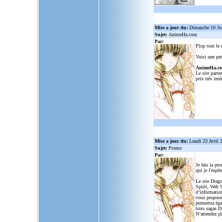
Mise a jour du:
Dimanche 10 Ju
Sujet:
AnimeHa.com
Par:
Plop tout le
Voici une pet
AnimeHa.c
Le site parte
prix très inté
Mise a jour du:
Lundi 23 Avril 
Sujet:
Promo
Par:
Je fais la pr
qui je l'espèr
Le site Drago
Spirit, Web S
d’informatio
vous propose
permettra ég
trois sagas D
N’attendez p