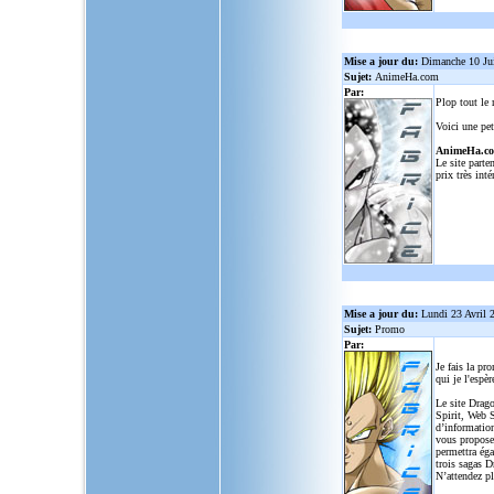
Mise a jour du:
Dimanche 10 Ju
Sujet:
AnimeHa.com
Par:
Plop tout le
Voici une pet
AnimeHa.c
Le site parte
prix très inté
Mise a jour du:
Lundi 23 Avril 
Sujet:
Promo
Par:
Je fais la pr
qui je l'espèr
Le site Drago
Spirit, Web S
d’informatio
vous propose
permettra ég
trois sagas D
N’attendez p