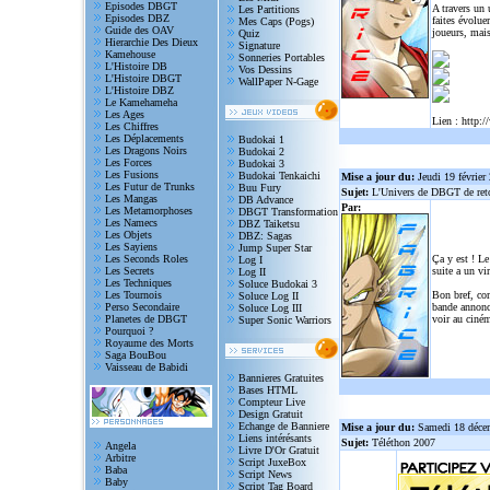
Episodes DBGT
A travers un
Les Partitions
Episodes DBZ
faites évolue
Mes Caps (Pogs)
Guide des OAV
joueurs, mais
Quiz
Hierarchie Des Dieux
Signature
Kamehouse
Sonneries Portables
L'Histoire DB
Vos Dessins
L'Histoire DBGT
WallPaper N-Gage
L'Histoire DBZ
Le Kamehameha
Les Ages
Lien :
http:/
Les Chiffres
Les Déplacements
Budokai 1
Les Dragons Noirs
Budokai 2
Les Forces
Budokai 3
Les Fusions
Budokai Tenkaichi
Mise a jour du:
Jeudi 19 février
Les Futur de Trunks
Buu Fury
Sujet:
L'Univers de DBGT de reto
Les Mangas
DB Advance
Par:
Les Metamorphoses
DBGT Transformation
Les Namecs
DBZ Taiketsu
Les Objets
DBZ: Sagas
Les Sayiens
Jump Super Star
Les Seconds Roles
Ça y est ! Le
Log I
Les Secrets
suite a un vi
Log II
Les Techniques
Soluce Budokai 3
Les Tournois
Bon bref, com
Soluce Log II
Perso Secondaire
bande annonce
Soluce Log III
Planetes de DBGT
voir au ciném
Super Sonic Warriors
Pourquoi ?
Royaume des Morts
Saga BouBou
Vaisseau de Babidi
Bannieres Gratuites
Bases HTML
Compteur Live
Design Gratuit
Echange de Banniere
Mise a jour du:
Samedi 18 déce
Liens intérésants
Sujet:
Téléthon 2007
Angela
Livre D'Or Gratuit
Arbitre
Script JuxeBox
Baba
Script News
Baby
Script Tag Board