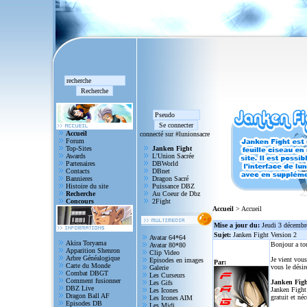
Accueil
connecté sur #lunionsacre
Forum
Top-Sites
Janken Fight
Awards
L'Union Sacrée
Partenaires
DBWorld
Contacts
DBnet
Bannieres
Dragon Sacré
Histoire du site
Puissance DBZ
Recherche
Au Coeur de Dbz
Concours
2Fight
Accueil
> Accueil
Mise a jour du:
Jeudi 3 décembr
Sujet:
Janken Fight Version 2
Avatar 64*64
Akira Toryama
Bonjour a to
Avatar 80*80
Apparition Shenron
Clip Video
Arbre Généalogique
Je vient vous
Episodes en images
Par:
Carte du Monde
vous le désir
Galerie
Combat DBGT
Les Curseurs
Comment fusionner
Janken Figh
Les Gifs
DBZ Live
Janken Fight 
Les Icones
Dragon Ball AF
gratuit et né
Les Icones AIM
Episodes DB
Les Midi