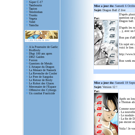
Super C-17
Tambourin
Mise a jour du:
Samedi 6 Octib
Tapion
Sujet:
Dragon Ball Z live
Tenshinhan
D'après plusi
Trunks
question car 
Par:
Vegeta
Dragon ball.
Videl
Yamcha
D'après les r
...), avec un
Bon pas d'aff
Un sujet est 
A la Poursuite de Garlic
voici le lien 
BioBroly
Dbgt 100 ans apres
http://www.l
DBZ Gaiden
Fusion
Bon week en
Guerriers de Metals
L'Attaque du Dragon
La Menace de Nameck
La Revenche de Cooler
Le Pere de Sangoku
Le Retour de Broly
Mise a jour du:
Samedi 19 Sept
Le Robot des Glaces
Mercenaire de l'Espace
Sujet:
Version 12 !
Offensive des Cyborgs
Par:
Un combat Fracticide
Après un lon
a Thomas alia
Comme nouve
- La nouvelle
- Le module d
- La fin de D
pas encore en
Voila ! Je vo