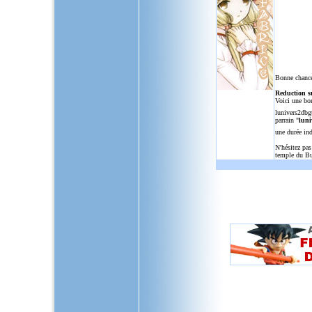
Bonne chance
Reduction s
Voici une bo
lunivers2dbg
parrain "
luni
une durée in
N'hésitez pas
temple du Bu
L'Univers de Dragon Ball GT, u
dragon,ball,z,gt,af,dragonbal