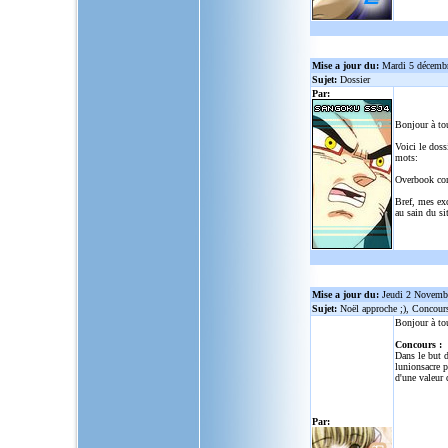
Mise a jour du:
Mardi 5 décemb
Sujet:
Dossier
Par:
Bonjour à to
Voici le doss
mots:
Overbook co
Bref, mes ex
au sain du sit
Mise a jour du:
Jeudi 2 Novemb
Sujet:
Noël approche ;), Concour
Bonjour à to
Concours :
Dans le but d
lunionsacre
po
d'une valeur 
Par: