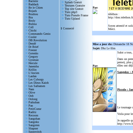
Bacterie
Splash Gratuit
Baddack
Textures Gratuite
Be le Chien
Par:
Top site Gratuit
Bojack
Tuto php3
Boubou
téléthon :
Tuto Pseudo Frame
Bra
http://don.telethon.fr
Tuto Uplaod
Broly
Bulma
Soyez attentif et sol
Cell
1
Connecté
Merci.
Chichi
Commando Geniu
Cooler
DB:Revolution
Dendé
Mise a jour du:
Dimanche 18 N
Dr Brief
Sujet:
Dbz Le film
Freezer
Salut a tous
Gotenks
Gregory
Dans un prem
Gyumao
pense), plus 
Hercule
rôles ont déjà
Par:
Janemba
Krillin
Sangoku : 
L'Ancien
Lanfan
Les Cyborgs
Les Dieux Kaioh
Les Saibamen
Nam
Piccolo : Ja
Olive
Oob
Oolong
Paikuhan
Pan
Le tournage 
PetitCoeur
Raditz
Voila pour le
Recoom
Sangohan
Je rappelle q
Sangoku
http://www.l
Sangoten
Shapner
Sporovitch