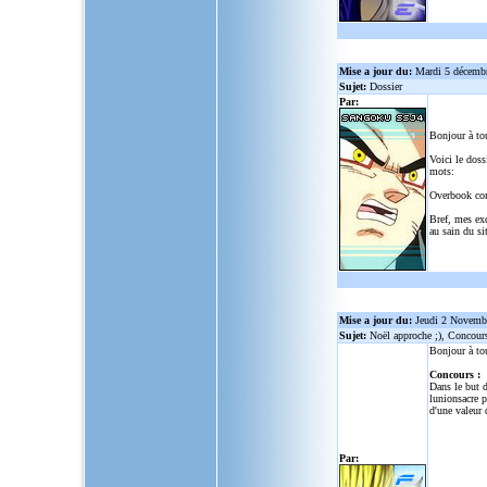
Mise a jour du:
Mardi 5 décemb
Sujet:
Dossier
Par:
Bonjour à to
Voici le doss
mots:
Overbook co
Bref, mes ex
au sain du sit
Mise a jour du:
Jeudi 2 Novemb
Sujet:
Noël approche ;), Concour
Bonjour à to
Concours :
Dans le but d
lunionsacre
po
d'une valeur 
Par: