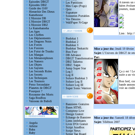
Episodes DBGT
A travers un
Les Partitions
Episodes DBZ
faites évolue
Mes Caps (Pogs)
Guide des OAV
joueurs, mais
Quiz
Hierarchie Des Dieux
Signature
Kamehouse
Sonneries Portables
L'Histoire DB
Vos Dessins
L'Histoire DBGT
WallPaper N-Gage
L'Histoire DBZ
Le Kamehameha
Les Ages
Lien :
http:/
Les Chiffres
Les Déplacements
Budokai 1
Les Dragons Noirs
Budokai 2
Les Forces
Budokai 3
Les Fusions
Budokai Tenkaichi
Mise a jour du:
Jeudi 19 février
Les Futur de Trunks
Buu Fury
Sujet:
L'Univers de DBGT de reto
Les Mangas
DB Advance
Par:
Les Metamorphoses
DBGT Transformation
Les Namecs
DBZ Taiketsu
Les Objets
DBZ: Sagas
Les Sayiens
Jump Super Star
Les Seconds Roles
Ça y est ! Le
Log I
Les Secrets
suite a un vi
Log II
Les Techniques
Soluce Budokai 3
Les Tournois
Bon bref, com
Soluce Log II
Perso Secondaire
bande annonce
Soluce Log III
Planetes de DBGT
voir au ciném
Super Sonic Warriors
Pourquoi ?
Royaume des Morts
Saga BouBou
Vaisseau de Babidi
Bannieres Gratuites
Bases HTML
Compteur Live
Design Gratuit
Echange de Banniere
Mise a jour du:
Samedi 18 déce
Liens intérésants
Sujet:
Téléthon 2007
Angela
Livre D'Or Gratuit
Arbitre
Script JuxeBox
Baba
Script News
Baby
Script Tag Board