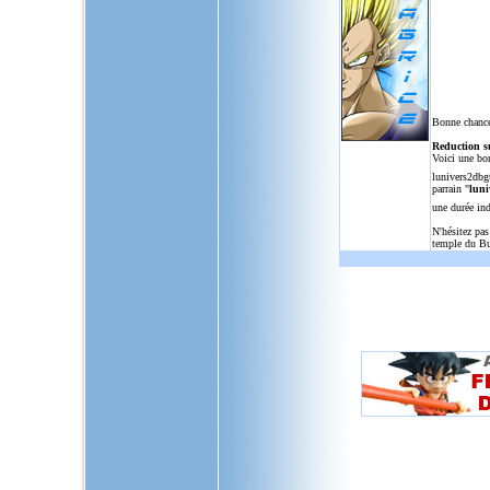
Bonne chance
Reduction s
Voici une bo
lunivers2dbg
parrain "
luni
une durée in
N'hésitez pas
temple du Bu
L'Univers de Dragon Ball GT, u
dragon,ball,z,gt,af,dragonbal