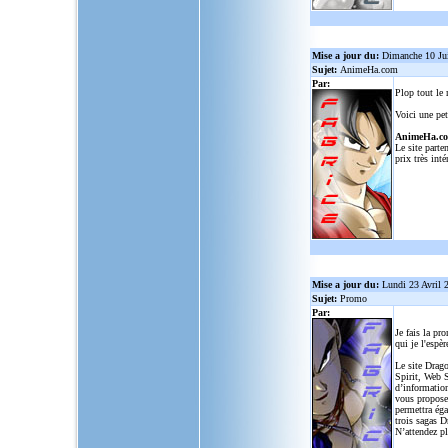
Mise a jour du:
Dimanche 10 Ju
Sujet:
AnimeHa.com
Par:
Plop tout le
Voici une pet
AnimeHa.c
Le site parte
prix très inté
Mise a jour du:
Lundi 23 Avril 
Sujet:
Promo
Par:
Je fais la pr
qui je l'espèr
Le site Drago
Spirit, Web S
d’informatio
vous propose
permettra ég
trois sagas D
N’attendez p