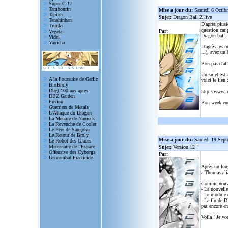
Super C-17
Tambourin
Mise a jour du:
Samedi 6 Octib
Tapion
Sujet:
Dragon Ball Z live
Tenshinhan
D'après plusi
Trunks
question car 
Par:
Vegeta
Dragon ball.
Videl
Yamcha
D'après les r
...), avec un
Bon pas d'aff
Un sujet est 
A la Poursuite de Garlic
voici le lien 
BioBroly
Dbgt 100 ans apres
http://www.l
DBZ Gaiden
Fusion
Bon week en
Guerriers de Metals
L'Attaque du Dragon
La Menace de Nameck
La Revenche de Cooler
Le Pere de Sangoku
Le Retour de Broly
Mise a jour du:
Samedi 19 Sept
Le Robot des Glaces
Mercenaire de l'Espace
Sujet:
Version 12 !
Offensive des Cyborgs
Par:
Un combat Fracticide
Après un lon
a Thomas alia
Comme nouve
- La nouvelle
- Le module d
- La fin de D
pas encore en
Voila ! Je vo