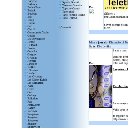
Bacterie
Splash Gratuit
Baddack
Textures Gratuite
Be le Chien
Par:
Top site Gratuit
Bojack
Tuto php3
Boubou
téléthon :
Tuto Pseudo Frame
Bra
http://don.telethon.fr
Tuto Uplaod
Broly
Bulma
Soyez attentif et sol
Cell
1
Connecté
Merci.
Chichi
Commando Geniu
Cooler
DB:Revolution
Dendé
Mise a jour du:
Dimanche 18 N
Dr Brief
Sujet:
Dbz Le film
Freezer
Salut a tous
Gotenks
Gregory
Dans un prem
Gyumao
pense), plus 
Hercule
rôles ont déjà
Par:
Janemba
Krillin
Sangoku : 
L'Ancien
Lanfan
Les Cyborgs
Les Dieux Kaioh
Les Saibamen
Nam
Piccolo : Ja
Olive
Oob
Oolong
Paikuhan
Pan
Le tournage 
PetitCoeur
Raditz
Voila pour le
Recoom
Sangohan
Je rappelle q
Sangoku
http://www.l
Sangoten
Shapner
Sporovitch