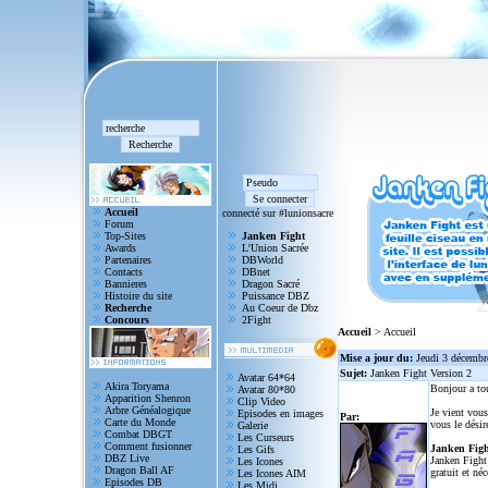
Accueil
connecté sur #lunionsacre
Forum
Top-Sites
Janken Fight
Awards
L'Union Sacrée
Partenaires
DBWorld
Contacts
DBnet
Bannieres
Dragon Sacré
Histoire du site
Puissance DBZ
Recherche
Au Coeur de Dbz
Concours
2Fight
Accueil
> Accueil
Mise a jour du:
Jeudi 3 décembr
Sujet:
Janken Fight Version 2
Avatar 64*64
Akira Toryama
Bonjour a to
Avatar 80*80
Apparition Shenron
Clip Video
Arbre Généalogique
Je vient vous
Episodes en images
Par:
Carte du Monde
vous le désir
Galerie
Combat DBGT
Les Curseurs
Comment fusionner
Janken Figh
Les Gifs
DBZ Live
Janken Fight 
Les Icones
Dragon Ball AF
gratuit et né
Les Icones AIM
Episodes DB
Les Midi