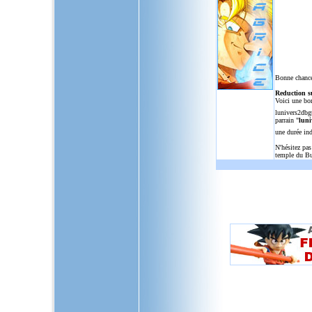
Bonne chance
Reduction s
Voici une bo
lunivers2dbg
parrain "
luni
une durée in
N'hésitez pas
temple du Bu
L'Univers de Dragon Ball GT, u
dragon,ball,z,gt,af,dragonbal