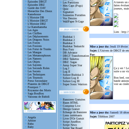
Episodes DBGT
A travers un
Les Partitions
Episodes DBZ
faites évolue
Mes Caps (Pogs)
Guide des OAV
joueurs, mais
Quiz
Hierarchie Des Dieux
Signature
Kamehouse
Sonneries Portables
L'Histoire DB
Vos Dessins
L'Histoire DBGT
WallPaper N-Gage
L'Histoire DBZ
Le Kamehameha
Les Ages
Lien :
http:/
Les Chiffres
Les Déplacements
Budokai 1
Les Dragons Noirs
Budokai 2
Les Forces
Budokai 3
Les Fusions
Budokai Tenkaichi
Mise a jour du:
Jeudi 19 février
Les Futur de Trunks
Buu Fury
Sujet:
L'Univers de DBGT de reto
Les Mangas
DB Advance
Par:
Les Metamorphoses
DBGT Transformation
Les Namecs
DBZ Taiketsu
Les Objets
DBZ: Sagas
Les Sayiens
Jump Super Star
Les Seconds Roles
Ça y est ! Le
Log I
Les Secrets
suite a un vi
Log II
Les Techniques
Soluce Budokai 3
Les Tournois
Bon bref, com
Soluce Log II
Perso Secondaire
bande annonce
Soluce Log III
Planetes de DBGT
voir au ciném
Super Sonic Warriors
Pourquoi ?
Royaume des Morts
Saga BouBou
Vaisseau de Babidi
Bannieres Gratuites
Bases HTML
Compteur Live
Design Gratuit
Echange de Banniere
Mise a jour du:
Samedi 18 déce
Liens intérésants
Sujet:
Téléthon 2007
Angela
Livre D'Or Gratuit
Arbitre
Script JuxeBox
Baba
Script News
Baby
Script Tag Board