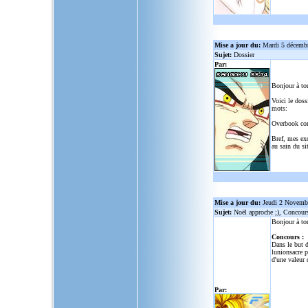
Mise a jour du:
Mardi 5 décemb
Sujet:
Dossier
Par:
Bonjour à to
Voici le doss
mots:
Overbook co
Bref, mes ex
au sain du sit
Mise a jour du:
Jeudi 2 Novemb
Sujet:
Noël approche ;), Concour
Bonjour à to
Concours :
Dans le but d
lunionsacre
po
d'une valeur 
Par: