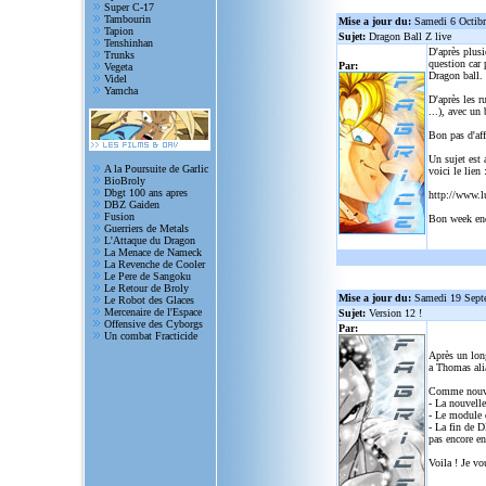
Super C-17
Tambourin
Mise a jour du:
Samedi 6 Octib
Tapion
Sujet:
Dragon Ball Z live
Tenshinhan
D'après plusi
Trunks
question car 
Par:
Vegeta
Dragon ball.
Videl
Yamcha
D'après les r
...), avec un
Bon pas d'aff
Un sujet est 
A la Poursuite de Garlic
voici le lien 
BioBroly
Dbgt 100 ans apres
http://www.l
DBZ Gaiden
Fusion
Bon week en
Guerriers de Metals
L'Attaque du Dragon
La Menace de Nameck
La Revenche de Cooler
Le Pere de Sangoku
Le Retour de Broly
Mise a jour du:
Samedi 19 Sept
Le Robot des Glaces
Mercenaire de l'Espace
Sujet:
Version 12 !
Offensive des Cyborgs
Par:
Un combat Fracticide
Après un lon
a Thomas alia
Comme nouve
- La nouvelle
- Le module d
- La fin de D
pas encore en
Voila ! Je vo