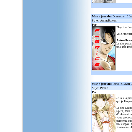
Mise a jour du:
Dimanche 10 Ju
Sujet:
AnimeHa.com
Par:
Plop tout le
Voici une pet
AnimeHa.c
Le site parte
prix très inté
Mise a jour du:
Lundi 23 Avril 
Sujet:
Promo
Par:
Je fais la pr
qui je l'espèr
Le site Drago
Spirit, Web S
d’informatio
vous propose
permettra ég
trois sagas D
N’attendez p