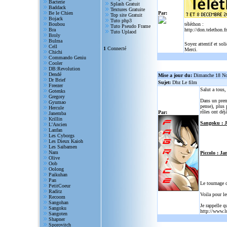
Bacterie
Splash Gratuit
Baddack
Textures Gratuite
Be le Chien
Par:
Top site Gratuit
Bojack
Tuto php3
Boubou
téléthon :
Tuto Pseudo Frame
Bra
http://don.telethon.fr
Tuto Uplaod
Broly
Bulma
Soyez attentif et sol
Cell
1
Connecté
Merci.
Chichi
Commando Geniu
Cooler
DB:Revolution
Dendé
Mise a jour du:
Dimanche 18 N
Dr Brief
Sujet:
Dbz Le film
Freezer
Salut a tous
Gotenks
Gregory
Dans un prem
Gyumao
pense), plus 
Hercule
rôles ont déjà
Par:
Janemba
Krillin
Sangoku : 
L'Ancien
Lanfan
Les Cyborgs
Les Dieux Kaioh
Les Saibamen
Nam
Piccolo : Ja
Olive
Oob
Oolong
Paikuhan
Pan
Le tournage 
PetitCoeur
Raditz
Voila pour le
Recoom
Sangohan
Je rappelle q
Sangoku
http://www.l
Sangoten
Shapner
Sporovitch