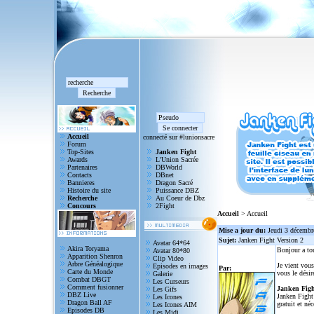
Accueil
connecté sur #lunionsacre
Forum
Top-Sites
Janken Fight
Awards
L'Union Sacrée
Partenaires
DBWorld
Contacts
DBnet
Bannieres
Dragon Sacré
Histoire du site
Puissance DBZ
Recherche
Au Coeur de Dbz
Concours
2Fight
Accueil
> Accueil
Mise a jour du:
Jeudi 3 décembr
Sujet:
Janken Fight Version 2
Avatar 64*64
Akira Toryama
Bonjour a to
Avatar 80*80
Apparition Shenron
Clip Video
Arbre Généalogique
Je vient vous
Episodes en images
Par:
Carte du Monde
vous le désir
Galerie
Combat DBGT
Les Curseurs
Comment fusionner
Janken Figh
Les Gifs
DBZ Live
Janken Fight 
Les Icones
Dragon Ball AF
gratuit et né
Les Icones AIM
Episodes DB
Les Midi