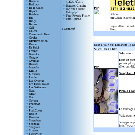
Bacterie
Splash Gratuit
Baddack
Textures Gratuite
Be le Chien
Par:
Top site Gratuit
Bojack
Tuto php3
Boubou
téléthon :
Tuto Pseudo Frame
Bra
http://don.telethon.fr
Tuto Uplaod
Broly
Bulma
Soyez attentif et sol
Cell
1
Connecté
Merci.
Chichi
Commando Geniu
Cooler
DB:Revolution
Dendé
Mise a jour du:
Dimanche 18 N
Dr Brief
Sujet:
Dbz Le film
Freezer
Salut a tous
Gotenks
Gregory
Dans un prem
Gyumao
pense), plus 
Hercule
rôles ont déjà
Par:
Janemba
Krillin
Sangoku : 
L'Ancien
Lanfan
Les Cyborgs
Les Dieux Kaioh
Les Saibamen
Nam
Piccolo : Ja
Olive
Oob
Oolong
Paikuhan
Pan
Le tournage 
PetitCoeur
Raditz
Voila pour le
Recoom
Sangohan
Je rappelle q
Sangoku
http://www.l
Sangoten
Shapner
Sporovitch