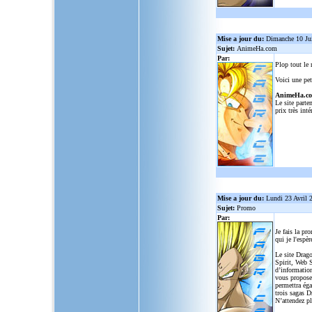
Mise a jour du:
Dimanche 10 Ju
Sujet:
AnimeHa.com
Par:
Plop tout le
Voici une pet
AnimeHa.c
Le site parte
prix très inté
Mise a jour du:
Lundi 23 Avril 
Sujet:
Promo
Par:
Je fais la pr
qui je l'espèr
Le site Drago
Spirit, Web S
d’informatio
vous propose
permettra ég
trois sagas D
N’attendez p