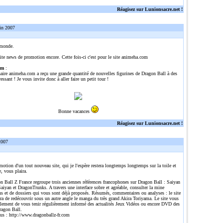
Réagisez sur Lunionsacre.net !
in 2007
 monde.
ite news de promotion encore. Cette fois-ci c'est pour le site animeha.com
om
:
naire animeha.com a reçu une grande quantité de nouvelles figurines de Dragon Ball à des
ressant ! Je vous invite donc à aller faire un petit tour !
Bonne vacances
Réagisez sur Lunionsacre.net !
2007
omotion d'un tout nouveau site, qui je l'espère restera longtemps longtemps sur la toile et
e, vous plaira.
n Ball Z France regroupe trois anciennes références francophones sur Dragon Ball : Saiyan
aiyan et DragonTrunks. A travers une interface sobre et agréable, consulter la mine
ns et de dossiers qui vous sont déjà proposés. Résumés, commentaires ou analyses : le site
ra de redécouvrir sous un autre angle le manga du très grand Akira Toriyama. Le site vous
alement de vous tenir régulièrement informé des actualités Jeux Vidéos ou encore DVD des
ragon Ball.
lus :
http://www.dragonballz-fr.com