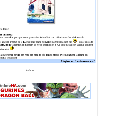
 a tous !
ur animeha
nne nouvelle, puisque notre partenaire
AnimeHA.com
offre à tous les visiteurs de
t, un bon d'achat de
5 Euros
pour toute nouvelle inscription chez eux
( grace au code
vers2dbgt
" à rentrer au moment de votre inscription ). Ce bon d'achat est valable pendant
déterminé
 à en profiter car ils ont reçu pas mal de très jolies choses avec notament la résine du
dokai Tenkaichi
Réagisez sur Lunionsacre.net !
Archive
n site tres complet sur dragon ball/Z/GT avec une tres grosse gallerie de plus de 700 images, plu
l,dragonballz,dragoballgt,dragoballaf,DBZ,DBGT,DRAGONBALL,Z,GT,AFdbz,dbgt,db,episodes,episode,o