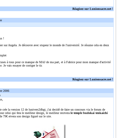
Réagisez sur Lunionsacre.net !
re
us !
ier sur Angela. Je découvre avec stupeur le monde de l'université. Je résume cela en deux
mplet
cuses à tous pour ce manque de MAJ de ma part, et à Fabrice pour mon manque d'activité
e. Je vais essayer de corriger le tir.
Réagisez sur Lunionsacre.net !
re 2006
s
us,
e crée la version 12 de lunivers2dbgt, j'ai decidé de faire un concours via le forum de
ur celui qui fera le meilleur design, le meilleur recevera
le temple budokai tenkaichi
de 79€ etvera son design figuré sur le site.