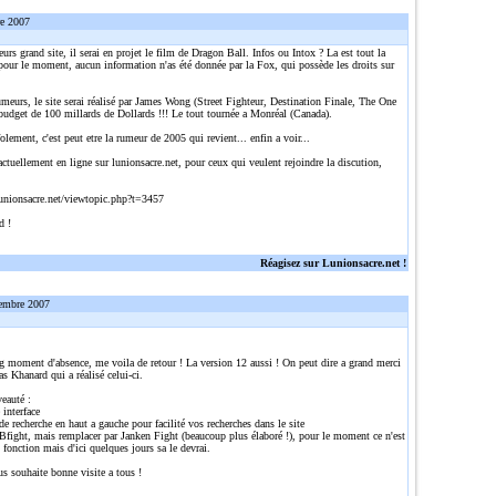
re 2007
eurs grand site, il serai en projet le film de Dragon Ball. Infos ou Intox ? La est tout la
pour le moment, aucun information n'as été donnée par la Fox, qui possède les droits sur
umeurs, le site serai réalisé par James Wong (Street Fighteur, Destination Finale, The One
 budget de 100 millards de Dollards !!! Le tout tournée a Monréal (Canada).
olement, c'est peut etre la rumeur de 2005 qui revient... enfin a voir...
actuellement en ligne sur lunionsacre.net, pour ceux qui veulent rejoindre la discution,
:
unionsacre.net/viewtopic.php?t=3457
d !
Réagisez sur Lunionsacre.net !
embre 2007
g moment d'absence, me voila de retour ! La version 12 aussi ! On peut dire a grand merci
s Khanard qui a réalisé celui-ci.
auté :
 interface
e recherche en haut a gauche pour facilité vos recherches dans le site
Bfight, mais remplacer par Janken Fight (beaucoup plus élaboré !), pour le moment ce n'est
 fonction mais d'ici quelques jours sa le devrai.
us souhaite bonne visite a tous !