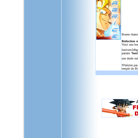
Bonne chance
Reduction s
Voici une bo
lunivers2dbg
parrain "
luni
une durée in
N'hésitez pas
temple du Bu
L'Univers de Dragon Ball GT, u
dragon,ball,z,gt,af,dragonbal