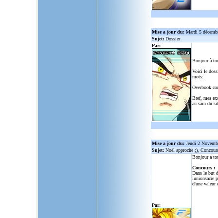
Mise a jour du:
Mardi 5 décemb
Sujet:
Dossier
Par:
Bonjour à to
Voici le doss
mots:
Overbook co
Bref, mes ex
au sain du sit
Mise a jour du:
Jeudi 2 Novemb
Sujet:
Noël approche ;), Concour
Bonjour à to
Concours :
Dans le but d
lunionsacre
po
d'une valeur 
Par: