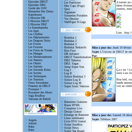
Episodes DBGT
A travers un
Les Partitions
Episodes DBZ
faites évolue
Mes Caps (Pogs)
Guide des OAV
joueurs, mais
Quiz
Hierarchie Des Dieux
Signature
Kamehouse
Sonneries Portables
L'Histoire DB
Vos Dessins
L'Histoire DBGT
WallPaper N-Gage
L'Histoire DBZ
Le Kamehameha
Les Ages
Lien :
http:/
Les Chiffres
Les Déplacements
Budokai 1
Les Dragons Noirs
Budokai 2
Les Forces
Budokai 3
Les Fusions
Budokai Tenkaichi
Mise a jour du:
Jeudi 19 février
Les Futur de Trunks
Buu Fury
Sujet:
L'Univers de DBGT de reto
Les Mangas
DB Advance
Par:
Les Metamorphoses
DBGT Transformation
Les Namecs
DBZ Taiketsu
Les Objets
DBZ: Sagas
Les Sayiens
Jump Super Star
Les Seconds Roles
Ça y est ! Le
Log I
Les Secrets
suite a un vi
Log II
Les Techniques
Soluce Budokai 3
Les Tournois
Bon bref, com
Soluce Log II
Perso Secondaire
bande annonce
Soluce Log III
Planetes de DBGT
voir au ciném
Super Sonic Warriors
Pourquoi ?
Royaume des Morts
Saga BouBou
Vaisseau de Babidi
Bannieres Gratuites
Bases HTML
Compteur Live
Design Gratuit
Echange de Banniere
Mise a jour du:
Samedi 18 déce
Liens intérésants
Sujet:
Téléthon 2007
Angela
Livre D'Or Gratuit
Arbitre
Script JuxeBox
Baba
Script News
Baby
Script Tag Board