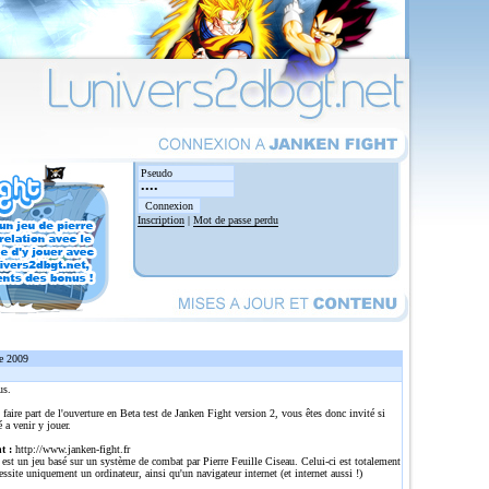
Inscription
|
Mot de passe perdu
e 2009
us.
 faire part de l'ouverture en Beta test de Janken Fight version 2, vous êtes donc invité si
é a venir y jouer.
t :
http://www.janken-fight.fr
est un jeu basé sur un système de combat par Pierre Feuille Ciseau. Celui-ci est totalement
cessite uniquement un ordinateur, ainsi qu'un navigateur internet (et internet aussi !)