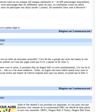
 univers basé sur les mangas (28 mangas représentés et + de 600 personnages disponibles),
r votre personnage dans les différentes cartes du jeux, en combattant contre les autres
 aussi en participant aux dojos (mode 1 joueur). De nombreux lieux sont à découvrir !
/www.janken-fight.fr
Réagisez sur Lunionsacre.net !
 2009
ur !
 site est enfin de nouveaux accessible ! Ceci été dut a google qui avait fait bannir le site
rus présent sur l'une des pages (sauf que il n'y a jamais eu de virus !).
me vous le savez, le prochain film de dragon ball va sortir prochainement, à la vue de la
... bah sa a l'air assez médiocre.. Enfin, on jugera cela nous même quand nous irons le
a (au moins par respect de l'œuvre original ainsi que son auteur, ne piraté pas le film !)
Réagisez sur Lunionsacre.net !
mbre
Aider et être attentif à son prochain est important, et c'est pour cela que
plusieurs sites internet de la communauté DBZ ont décidé de faire passer
ce mot tous ensemble. DBSS, Dragon Ball Z France, Dragon Ball Zone,