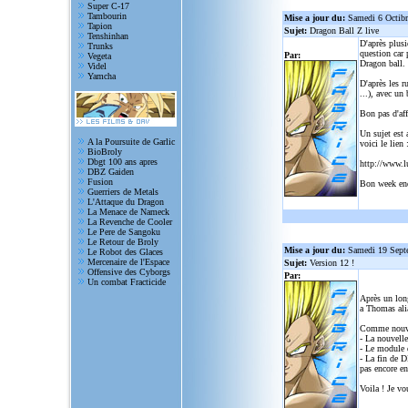
Super C-17
Tambourin
Mise a jour du:
Samedi 6 Octib
Tapion
Sujet:
Dragon Ball Z live
Tenshinhan
D'après plusi
Trunks
question car 
Par:
Vegeta
Dragon ball.
Videl
Yamcha
D'après les r
...), avec un
Bon pas d'aff
Un sujet est 
A la Poursuite de Garlic
voici le lien 
BioBroly
Dbgt 100 ans apres
http://www.l
DBZ Gaiden
Fusion
Bon week en
Guerriers de Metals
L'Attaque du Dragon
La Menace de Nameck
La Revenche de Cooler
Le Pere de Sangoku
Le Retour de Broly
Mise a jour du:
Samedi 19 Sept
Le Robot des Glaces
Mercenaire de l'Espace
Sujet:
Version 12 !
Offensive des Cyborgs
Par:
Un combat Fracticide
Après un lon
a Thomas alia
Comme nouve
- La nouvelle
- Le module d
- La fin de D
pas encore en
Voila ! Je vo