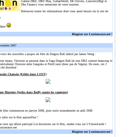
Galerie DBZ, DBZ Max, GohanWorld, Db Univers, Lunivers2dbgt et
Dbz Fanatics vous remercient de votre soutient.
Retrouvez toutes les informations dont vous aurez besoin sur le site du
/
idaire
Réagisez sur Lunionsacre.net !
ovembre 2007
, voici des nouvelles a propos du film de Dragon Ball réalisé par James Wong :
ier temps, l'histoire se passerai dans la Saga Dragon Ball (et non DBZ comme beaucoup le
précisément l'histoire entre Sangoku et PetitCoeur (donc pas de Vegeta). Du reste, ces 2
 été distribué :
Justin Chatwin (Eddie dans LOST)
mes Marsters (Spike dans Buffy contre les vampires)
du film commencera en janvier 2008, pour sortir normalement en août 2008
s infos sur le film aujourd'hui !
ue ceux qui désire participé à la discutions sur le film, rendez vous sur L'UnionSacrée !
unionsacre.net
Réagisez sur Lunionsacre.net !