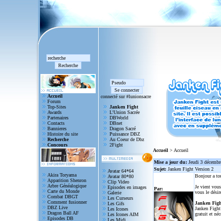
Accueil
connecté sur #lunionsacre
Forum
Top-Sites
Janken Fight
Awards
L'Union Sacrée
Partenaires
DBWorld
Contacts
DBnet
Bannieres
Dragon Sacré
Histoire du site
Puissance DBZ
Recherche
Au Coeur de Dbz
Concours
2Fight
Accueil
> Accueil
Mise a jour du:
Jeudi 3 décembr
Sujet:
Janken Fight Version 2
Avatar 64*64
Akira Toryama
Bonjour a to
Avatar 80*80
Apparition Shenron
Clip Video
Arbre Généalogique
Je vient vous
Episodes en images
Par:
Carte du Monde
vous le désir
Galerie
Combat DBGT
Les Curseurs
Comment fusionner
Janken Figh
Les Gifs
DBZ Live
Janken Fight 
Les Icones
Dragon Ball AF
gratuit et né
Les Icones AIM
Episodes DB
Les Midi