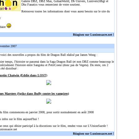
Galerie DBZ, DBZ Max, GohanWorld, Db Univers, Lunivers2dbgt et
Dbz Fanatics vous remercient de votre soutient.
Retrouvez toutes les informations dont vous aurez besoin sur le site du
/
idaire
Réagisez sur Lunionsacre.net !
ovembre 2007
, voici des nouvelles a propos du film de Dragon Ball réalisé par James Wong :
ier temps, l'histoire se passerai dans la Saga Dragon Ball (et non DBZ comme beaucoup le
précisément l'histoire entre Sangoku et PetitCoeur (donc pas de Vegeta). Du reste, ces 2
 été distribué :
Justin Chatwin (Eddie dans LOST)
mes Marsters (Spike dans Buffy contre les vampires)
du film commencera en janvier 2008, pour sortir normalement en août 2008
s infos sur le film aujourd'hui !
ue ceux qui désire participé à la discutions sur le film, rendez vous sur L'UnionSacrée !
unionsacre.net
Réagisez sur Lunionsacre.net !