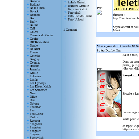
Bacterie
Splash Gratuit
Baddack
Textures Gratuite
Be le Chien
Par:
Top site Gratuit
Bojack
Tuto php3
Boubou
téléthon :
Tuto Pseudo Frame
Bra
http://don.telethon.fr
Tuto Uplaod
Broly
Bulma
Soyez attentif et sol
Cell
1
Connecté
Merci.
Chichi
Commando Geniu
Cooler
DB:Revolution
Dendé
Mise a jour du:
Dimanche 18 N
Dr Brief
Sujet:
Dbz Le film
Freezer
Salut a tous
Gotenks
Gregory
Dans un prem
Gyumao
pense), plus 
Hercule
rôles ont déjà
Par:
Janemba
Krillin
Sangoku : 
L'Ancien
Lanfan
Les Cyborgs
Les Dieux Kaioh
Les Saibamen
Nam
Piccolo : Ja
Olive
Oob
Oolong
Paikuhan
Pan
Le tournage 
PetitCoeur
Raditz
Voila pour le
Recoom
Sangohan
Je rappelle q
Sangoku
http://www.l
Sangoten
Shapner
Sporovitch