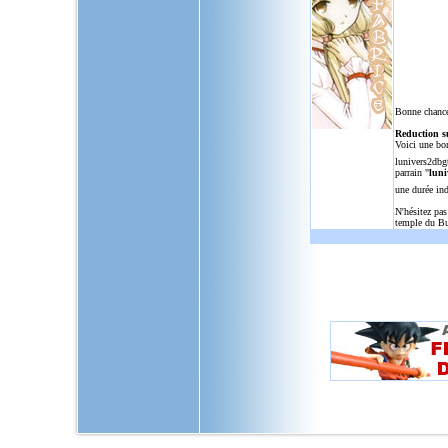
Bonne chance
Reduction s
Voici une bo
lunivers2dbg
parrain "
luni
une durée in
N'hésitez pas
temple du Bu
L'Univers de Dragon Ball GT, u
dragon,ball,z,gt,af,dragonbal