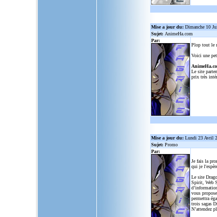
Mise a jour du:
Dimanche 10 Ju
Sujet:
AnimeHa.com
Par:
Plop tout le
Voici une pet
AnimeHa.c
Le site parte
prix très inté
Mise a jour du:
Lundi 23 Avril 
Sujet:
Promo
Par:
Je fais la pr
qui je l'espèr
Le site Drago
Spirit, Web S
d’informatio
vous propose
permettra ég
trois sagas D
N’attendez p