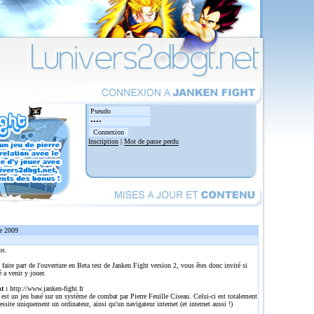
Inscription
|
Mot de passe perdu
e 2009
us.
 faire part de l'ouverture en Beta test de Janken Fight version 2, vous êtes donc invité si
é a venir y jouer.
t :
http://www.janken-fight.fr
est un jeu basé sur un système de combat par Pierre Feuille Ciseau. Celui-ci est totalement
cessite uniquement un ordinateur, ainsi qu'un navigateur internet (et internet aussi !)