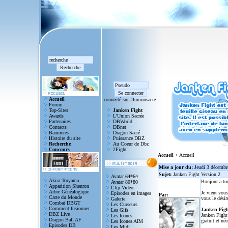
Accueil
connecté sur #lunionsacre
Forum
Top-Sites
Janken Fight
Awards
L'Union Sacrée
Partenaires
DBWorld
Contacts
DBnet
Bannieres
Dragon Sacré
Histoire du site
Puissance DBZ
Recherche
Au Coeur de Dbz
Concours
2Fight
Accueil
> Accueil
Mise a jour du:
Jeudi 3 décembr
Sujet:
Janken Fight Version 2
Avatar 64*64
Akira Toryama
Bonjour a to
Avatar 80*80
Apparition Shenron
Clip Video
Arbre Généalogique
Je vient vous
Episodes en images
Par:
Carte du Monde
vous le désir
Galerie
Combat DBGT
Les Curseurs
Comment fusionner
Janken Figh
Les Gifs
DBZ Live
Janken Fight 
Les Icones
Dragon Ball AF
gratuit et né
Les Icones AIM
Episodes DB
Les Midi