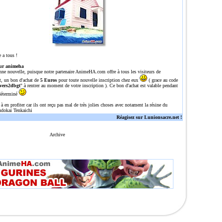
 a tous !
ur animeha
nne nouvelle, puisque notre partenaire
AnimeHA.com
offre à tous les visiteurs de
t, un bon d'achat de
5 Euros
pour toute nouvelle inscription chez eux
( grace au code
vers2dbgt
" à rentrer au moment de votre inscription ). Ce bon d'achat est valable pendant
déterminé
 à en profiter car ils ont reçu pas mal de très jolies choses avec notament la résine du
dokai Tenkaichi
Réagisez sur Lunionsacre.net !
Archive
n site tres complet sur dragon ball/Z/GT avec une tres grosse gallerie de plus de 700 images, plu
l,dragonballz,dragoballgt,dragoballaf,DBZ,DBGT,DRAGONBALL,Z,GT,AFdbz,dbgt,db,episodes,episode,o