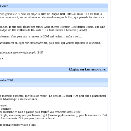
re 2007
eurs grand site, il serai en projet le film de Dragon Ball. Infos ou Intox ? La est tout la
pour le moment, aucun information n'as été donnée par la Fox, qui possède les droits sur
umeurs, le site serai réalisé par James Wong (Street Fighteur, Destination Finale, The One
 budget de 100 millards de Dollards !!! Le tout tournée a Monréal (Canada).
olement, c'est peut etre la rumeur de 2005 qui revient... enfin a voir...
actuellement en ligne sur lunionsacre.net, pour ceux qui veulent rejoindre la discution,
:
unionsacre.net/viewtopic.php?t=3457
d !
Réagisez sur Lunionsacre.net !
embre 2007
g moment d'absence, me voila de retour ! La version 12 aussi ! On peut dire a grand merci
s Khanard qui a réalisé celui-ci.
auté :
 interface
e recherche en haut a gauche pour facilité vos recherches dans le site
Bfight, mais remplacer par Janken Fight (beaucoup plus élaboré !), pour le moment ce n'est
 fonction mais d'ici quelques jours sa le devrai.
us souhaite bonne visite a tous !