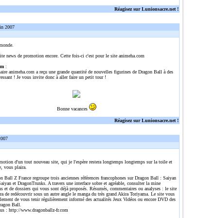
Réagisez sur Lunionsacre.net !
in 2007
 monde.
ite news de promotion encore. Cette fois-ci c'est pour le site animeha.com
om
:
naire animeha.com a reçu une grande quantité de nouvelles figurines de Dragon Ball à des
ressant ! Je vous invite donc à aller faire un petit tour !
Bonne vacances
Réagisez sur Lunionsacre.net !
2007
omotion d'un tout nouveau site, qui je l'espère restera longtemps longtemps sur la toile et
e, vous plaira.
n Ball Z France regroupe trois anciennes références francophones sur Dragon Ball : Saiyan
aiyan et DragonTrunks. A travers une interface sobre et agréable, consulter la mine
ns et de dossiers qui vous sont déjà proposés. Résumés, commentaires ou analyses : le site
ra de redécouvrir sous un autre angle le manga du très grand Akira Toriyama. Le site vous
alement de vous tenir régulièrement informé des actualités Jeux Vidéos ou encore DVD des
ragon Ball.
lus :
http://www.dragonballz-fr.com