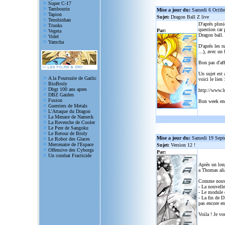
Super C-17
Tambourin
Mise a jour du:
Samedi 6 Octib
Tapion
Sujet:
Dragon Ball Z live
Tenshinhan
D'après plusi
Trunks
question car 
Par:
Vegeta
Dragon ball.
Videl
Yamcha
D'après les r
...), avec un
Bon pas d'aff
Un sujet est 
A la Poursuite de Garlic
voici le lien 
BioBroly
Dbgt 100 ans apres
http://www.l
DBZ Gaiden
Fusion
Bon week en
Guerriers de Metals
L'Attaque du Dragon
La Menace de Nameck
La Revenche de Cooler
Le Pere de Sangoku
Le Retour de Broly
Mise a jour du:
Samedi 19 Sept
Le Robot des Glaces
Mercenaire de l'Espace
Sujet:
Version 12 !
Offensive des Cyborgs
Par:
Un combat Fracticide
Après un lon
a Thomas alia
Comme nouve
- La nouvelle
- Le module d
- La fin de D
pas encore en
Voila ! Je vo