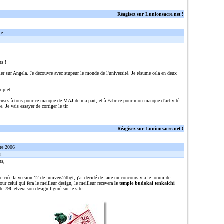
Réagisez sur Lunionsacre.net !
re
us !
ier sur Angela. Je découvre avec stupeur le monde de l'université. Je résume cela en deux
mplet
cuses à tous pour ce manque de MAJ de ma part, et à Fabrice pour mon manque d'activité
e. Je vais essayer de corriger le tir.
Réagisez sur Lunionsacre.net !
re 2006
s
us,
e crée la version 12 de lunivers2dbgt, j'ai decidé de faire un concours via le forum de
ur celui qui fera le meilleur design, le meilleur recevera
le temple budokai tenkaichi
de 79€ etvera son design figuré sur le site.