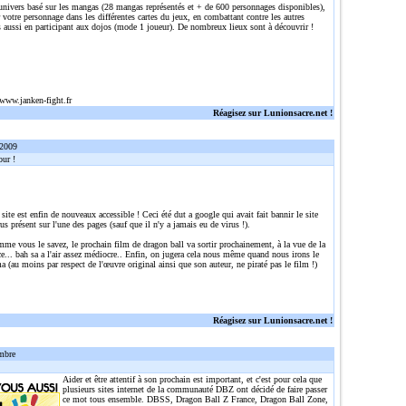
 univers basé sur les mangas (28 mangas représentés et + de 600 personnages disponibles),
r votre personnage dans les différentes cartes du jeux, en combattant contre les autres
 aussi en participant aux dojos (mode 1 joueur). De nombreux lieux sont à découvrir !
/www.janken-fight.fr
Réagisez sur Lunionsacre.net !
 2009
ur !
 site est enfin de nouveaux accessible ! Ceci été dut a google qui avait fait bannir le site
rus présent sur l'une des pages (sauf que il n'y a jamais eu de virus !).
me vous le savez, le prochain film de dragon ball va sortir prochainement, à la vue de la
... bah sa a l'air assez médiocre.. Enfin, on jugera cela nous même quand nous irons le
a (au moins par respect de l'œuvre original ainsi que son auteur, ne piraté pas le film !)
Réagisez sur Lunionsacre.net !
mbre
Aider et être attentif à son prochain est important, et c'est pour cela que
plusieurs sites internet de la communauté DBZ ont décidé de faire passer
ce mot tous ensemble. DBSS, Dragon Ball Z France, Dragon Ball Zone,