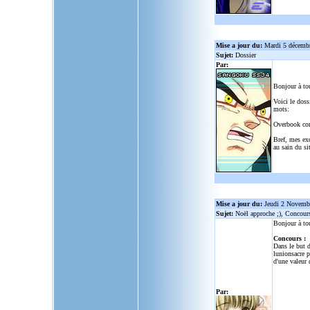
Mise a jour du:
Mardi 5 décemb
Sujet:
Dossier
Par:
Bonjour à to
Voici le doss
mots:
Overbook co
Bref, mes ex
au sain du sit
Mise a jour du:
Jeudi 2 Novemb
Sujet:
Noël approche ;), Concour
Bonjour à to
Concours :
Dans le but d
lunionsacre
po
d'une valeur 
Par: