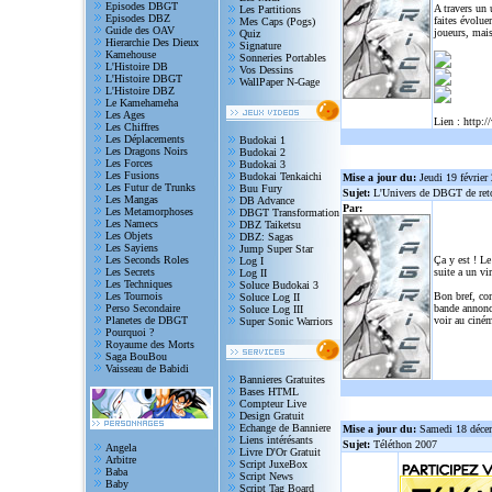
Episodes DBGT
A travers un
Les Partitions
Episodes DBZ
faites évolue
Mes Caps (Pogs)
Guide des OAV
joueurs, mais
Quiz
Hierarchie Des Dieux
Signature
Kamehouse
Sonneries Portables
L'Histoire DB
Vos Dessins
L'Histoire DBGT
WallPaper N-Gage
L'Histoire DBZ
Le Kamehameha
Les Ages
Lien :
http:/
Les Chiffres
Les Déplacements
Budokai 1
Les Dragons Noirs
Budokai 2
Les Forces
Budokai 3
Les Fusions
Budokai Tenkaichi
Mise a jour du:
Jeudi 19 février
Les Futur de Trunks
Buu Fury
Sujet:
L'Univers de DBGT de reto
Les Mangas
DB Advance
Par:
Les Metamorphoses
DBGT Transformation
Les Namecs
DBZ Taiketsu
Les Objets
DBZ: Sagas
Les Sayiens
Jump Super Star
Les Seconds Roles
Ça y est ! Le
Log I
Les Secrets
suite a un vi
Log II
Les Techniques
Soluce Budokai 3
Les Tournois
Bon bref, com
Soluce Log II
Perso Secondaire
bande annonce
Soluce Log III
Planetes de DBGT
voir au ciném
Super Sonic Warriors
Pourquoi ?
Royaume des Morts
Saga BouBou
Vaisseau de Babidi
Bannieres Gratuites
Bases HTML
Compteur Live
Design Gratuit
Echange de Banniere
Mise a jour du:
Samedi 18 déce
Liens intérésants
Sujet:
Téléthon 2007
Angela
Livre D'Or Gratuit
Arbitre
Script JuxeBox
Baba
Script News
Baby
Script Tag Board