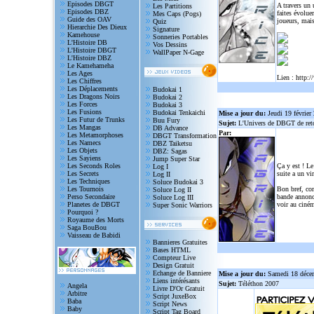
Episodes DBGT
A travers un
Les Partitions
Episodes DBZ
faites évolue
Mes Caps (Pogs)
Guide des OAV
joueurs, mais
Quiz
Hierarchie Des Dieux
Signature
Kamehouse
Sonneries Portables
L'Histoire DB
Vos Dessins
L'Histoire DBGT
WallPaper N-Gage
L'Histoire DBZ
Le Kamehameha
Les Ages
Lien :
http:/
Les Chiffres
Les Déplacements
Budokai 1
Les Dragons Noirs
Budokai 2
Les Forces
Budokai 3
Les Fusions
Budokai Tenkaichi
Mise a jour du:
Jeudi 19 février
Les Futur de Trunks
Buu Fury
Sujet:
L'Univers de DBGT de reto
Les Mangas
DB Advance
Par:
Les Metamorphoses
DBGT Transformation
Les Namecs
DBZ Taiketsu
Les Objets
DBZ: Sagas
Les Sayiens
Jump Super Star
Les Seconds Roles
Ça y est ! Le
Log I
Les Secrets
suite a un vi
Log II
Les Techniques
Soluce Budokai 3
Les Tournois
Bon bref, com
Soluce Log II
Perso Secondaire
bande annonce
Soluce Log III
Planetes de DBGT
voir au ciném
Super Sonic Warriors
Pourquoi ?
Royaume des Morts
Saga BouBou
Vaisseau de Babidi
Bannieres Gratuites
Bases HTML
Compteur Live
Design Gratuit
Echange de Banniere
Mise a jour du:
Samedi 18 déce
Liens intérésants
Sujet:
Téléthon 2007
Angela
Livre D'Or Gratuit
Arbitre
Script JuxeBox
Baba
Script News
Baby
Script Tag Board