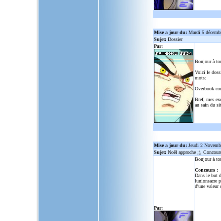
Mise a jour du:
Mardi 5 décemb
Sujet:
Dossier
Par:
Bonjour à to
Voici le doss
mots:
Overbook co
Bref, mes ex
au sain du sit
Mise a jour du:
Jeudi 2 Novemb
Sujet:
Noël approche ;), Concour
Bonjour à to
Concours :
Dans le but d
lunionsacre
po
d'une valeur 
Par: