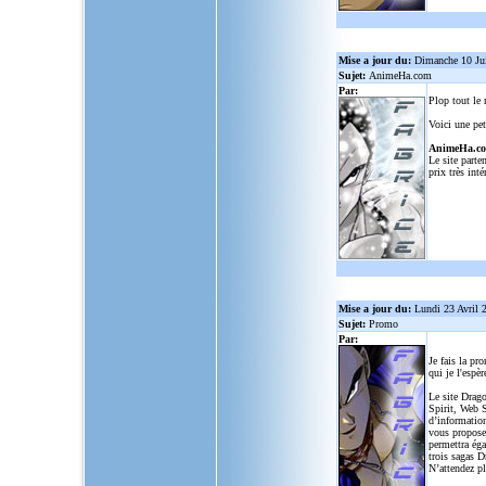
Mise a jour du:
Dimanche 10 Ju
Sujet:
AnimeHa.com
Par:
Plop tout le
Voici une pet
AnimeHa.c
Le site parte
prix très inté
Mise a jour du:
Lundi 23 Avril 
Sujet:
Promo
Par:
Je fais la pr
qui je l'espèr
Le site Drago
Spirit, Web S
d’informatio
vous propose
permettra ég
trois sagas D
N’attendez p