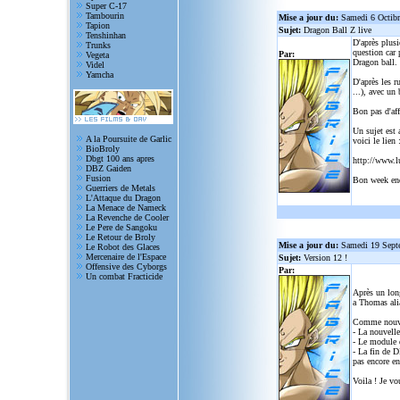
Super C-17
Tambourin
Mise a jour du:
Samedi 6 Octib
Tapion
Sujet:
Dragon Ball Z live
Tenshinhan
D'après plusi
Trunks
question car 
Par:
Vegeta
Dragon ball.
Videl
Yamcha
D'après les r
...), avec un
Bon pas d'aff
Un sujet est 
A la Poursuite de Garlic
voici le lien 
BioBroly
Dbgt 100 ans apres
http://www.l
DBZ Gaiden
Fusion
Bon week en
Guerriers de Metals
L'Attaque du Dragon
La Menace de Nameck
La Revenche de Cooler
Le Pere de Sangoku
Le Retour de Broly
Mise a jour du:
Samedi 19 Sept
Le Robot des Glaces
Mercenaire de l'Espace
Sujet:
Version 12 !
Offensive des Cyborgs
Par:
Un combat Fracticide
Après un lon
a Thomas alia
Comme nouve
- La nouvelle
- Le module d
- La fin de D
pas encore en
Voila ! Je vo