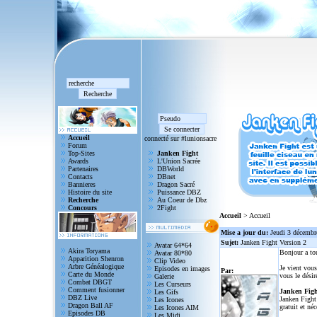
Accueil
connecté sur #lunionsacre
Forum
Top-Sites
Janken Fight
Awards
L'Union Sacrée
Partenaires
DBWorld
Contacts
DBnet
Bannieres
Dragon Sacré
Histoire du site
Puissance DBZ
Recherche
Au Coeur de Dbz
Concours
2Fight
Accueil
> Accueil
Mise a jour du:
Jeudi 3 décembr
Sujet:
Janken Fight Version 2
Avatar 64*64
Akira Toryama
Bonjour a to
Avatar 80*80
Apparition Shenron
Clip Video
Arbre Généalogique
Je vient vous
Episodes en images
Par:
Carte du Monde
vous le désir
Galerie
Combat DBGT
Les Curseurs
Comment fusionner
Janken Figh
Les Gifs
DBZ Live
Janken Fight 
Les Icones
Dragon Ball AF
gratuit et né
Les Icones AIM
Episodes DB
Les Midi