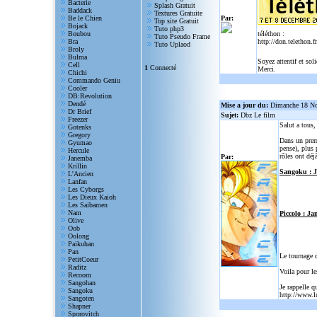
Bacterie
Splash Gratuit
Baddack
Textures Gratuite
Be le Chien
Par:
Top site Gratuit
Bojack
Tuto php3
Boubou
téléthon :
Tuto Pseudo Frame
Bra
http://don.telethon.fr
Tuto Uplaod
Broly
Bulma
Soyez attentif et sol
Cell
1
Connecté
Merci.
Chichi
Commando Geniu
Cooler
DB:Revolution
Dendé
Mise a jour du:
Dimanche 18 N
Dr Brief
Sujet:
Dbz Le film
Freezer
Salut a tous
Gotenks
Gregory
Dans un prem
Gyumao
pense), plus 
Hercule
rôles ont déjà
Par:
Janemba
Krillin
Sangoku : 
L'Ancien
Lanfan
Les Cyborgs
Les Dieux Kaioh
Les Saibamen
Nam
Piccolo : Ja
Olive
Oob
Oolong
Paikuhan
Pan
Le tournage 
PetitCoeur
Raditz
Voila pour le
Recoom
Sangohan
Je rappelle q
Sangoku
http://www.l
Sangoten
Shapner
Sporovitch