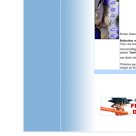
Bonne chance
Reduction s
Voici une bo
lunivers2dbg
parrain "
luni
une durée in
N'hésitez pas
temple du Bu
L'Univers de Dragon Ball GT, u
dragon,ball,z,gt,af,dragonbal