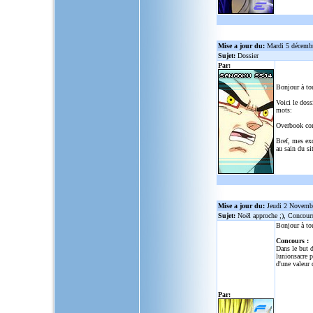
Mise a jour du:
Mardi 5 décemb
Sujet:
Dossier
Par:
Bonjour à to
Voici le doss
mots:
Overbook co
Bref, mes ex
au sain du sit
Mise a jour du:
Jeudi 2 Novemb
Sujet:
Noël approche ;), Concour
Bonjour à to
Concours :
Dans le but d
lunionsacre
po
d'une valeur 
Par: