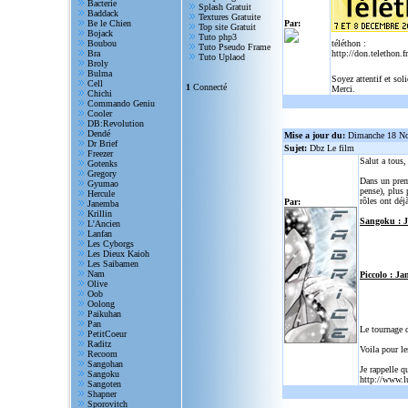
Bacterie
Splash Gratuit
Baddack
Textures Gratuite
Be le Chien
Par:
Top site Gratuit
Bojack
Tuto php3
Boubou
téléthon :
Tuto Pseudo Frame
Bra
http://don.telethon.fr
Tuto Uplaod
Broly
Bulma
Soyez attentif et sol
Cell
1
Connecté
Merci.
Chichi
Commando Geniu
Cooler
DB:Revolution
Dendé
Mise a jour du:
Dimanche 18 N
Dr Brief
Sujet:
Dbz Le film
Freezer
Salut a tous
Gotenks
Gregory
Dans un prem
Gyumao
pense), plus 
Hercule
rôles ont déjà
Par:
Janemba
Krillin
Sangoku : 
L'Ancien
Lanfan
Les Cyborgs
Les Dieux Kaioh
Les Saibamen
Nam
Piccolo : Ja
Olive
Oob
Oolong
Paikuhan
Pan
Le tournage 
PetitCoeur
Raditz
Voila pour le
Recoom
Sangohan
Je rappelle q
Sangoku
http://www.l
Sangoten
Shapner
Sporovitch