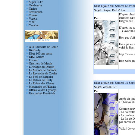
Super C-17
Tambourin
Mise a jour du:
Samedi 6 Octib
Tapion
Sujet:
Dragon Ball Z live
Tenshinhan
D'après plusi
Trunks
question car 
Par:
Vegeta
Dragon ball.
Videl
Yamcha
D'après les r
...), avec un
Bon pas d'aff
Un sujet est 
A la Poursuite de Garlic
voici le lien 
BioBroly
Dbgt 100 ans apres
http://www.l
DBZ Gaiden
Fusion
Bon week en
Guerriers de Metals
L'Attaque du Dragon
La Menace de Nameck
La Revenche de Cooler
Le Pere de Sangoku
Le Retour de Broly
Mise a jour du:
Samedi 19 Sept
Le Robot des Glaces
Mercenaire de l'Espace
Sujet:
Version 12 !
Offensive des Cyborgs
Par:
Un combat Fracticide
Après un lon
a Thomas alia
Comme nouve
- La nouvelle
- Le module d
- La fin de D
pas encore en
Voila ! Je vo