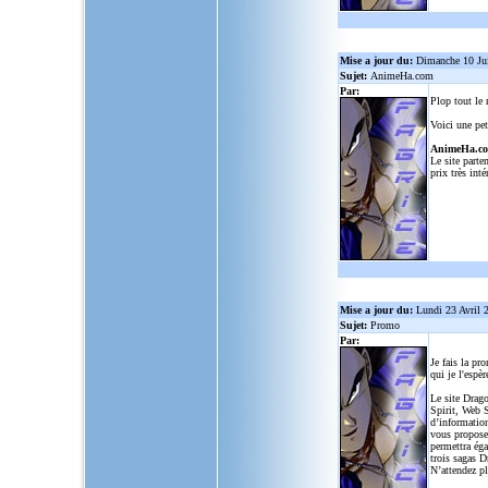
Mise a jour du:
Dimanche 10 Ju
Sujet:
AnimeHa.com
Par:
Plop tout le
Voici une pet
AnimeHa.c
Le site parte
prix très inté
Mise a jour du:
Lundi 23 Avril 
Sujet:
Promo
Par:
Je fais la pr
qui je l'espèr
Le site Drago
Spirit, Web S
d’informatio
vous propose
permettra ég
trois sagas D
N’attendez p