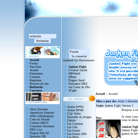
Accueil
connecté sur #lunionsacre
Forum
Top-Sites
Janken Fight
Awards
L'Union Sacrée
Partenaires
DBWorld
Contacts
DBnet
Bannieres
Dragon Sacré
Histoire du site
Puissance DBZ
Recherche
Au Coeur de Dbz
Concours
2Fight
Accueil
> Accueil
Mise a jour du:
Jeudi 3 décembr
Sujet:
Janken Fight Version 2
Avatar 64*64
Akira Toryama
Bonjour a to
Avatar 80*80
Apparition Shenron
Clip Video
Arbre Généalogique
Je vient vous
Episodes en images
Par:
Carte du Monde
vous le désir
Galerie
Combat DBGT
Les Curseurs
Comment fusionner
Janken Figh
Les Gifs
DBZ Live
Janken Fight 
Les Icones
Dragon Ball AF
gratuit et né
Les Icones AIM
Episodes DB
Les Midi