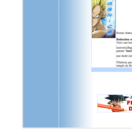
Bonne chance
Reduction s
Voici une bo
lunivers2dbg
parrain "
luni
une durée in
N'hésitez pas
temple du Bu
L'Univers de Dragon Ball GT, u
dragon,ball,z,gt,af,dragonbal