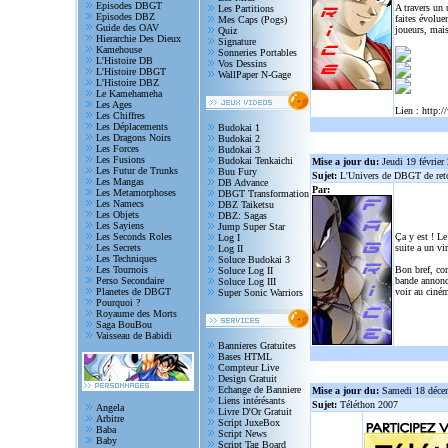
Episodes DBGT
A travers un
Les Partitions
Episodes DBZ
faites évolue
Mes Caps (Pogs)
Guide des OAV
joueurs, mais
Quiz
Hierarchie Des Dieux
Signature
Kamehouse
Sonneries Portables
L'Histoire DB
Vos Dessins
L'Histoire DBGT
WallPaper N-Gage
L'Histoire DBZ
Le Kamehameha
Les Ages
Lien :
http:/
Les Chiffres
Les Déplacements
Budokai 1
Les Dragons Noirs
Budokai 2
Les Forces
Budokai 3
Les Fusions
Budokai Tenkaichi
Mise a jour du:
Jeudi 19 février
Les Futur de Trunks
Buu Fury
Sujet:
L'Univers de DBGT de reto
Les Mangas
DB Advance
Par:
Les Metamorphoses
DBGT Transformation
Les Namecs
DBZ Taiketsu
Les Objets
DBZ: Sagas
Les Sayiens
Jump Super Star
Les Seconds Roles
Ça y est ! Le
Log I
Les Secrets
suite a un vi
Log II
Les Techniques
Soluce Budokai 3
Les Tournois
Bon bref, com
Soluce Log II
Perso Secondaire
bande annonce
Soluce Log III
Planetes de DBGT
voir au ciném
Super Sonic Warriors
Pourquoi ?
Royaume des Morts
Saga BouBou
Vaisseau de Babidi
Bannieres Gratuites
Bases HTML
Compteur Live
Design Gratuit
Echange de Banniere
Mise a jour du:
Samedi 18 déce
Liens intérésants
Sujet:
Téléthon 2007
Angela
Livre D'Or Gratuit
Arbitre
Script JuxeBox
Baba
Script News
Baby
Script Tag Board