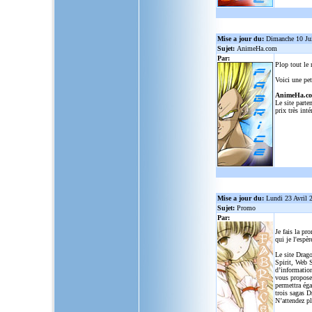
Mise a jour du:
Dimanche 10 Ju
Sujet:
AnimeHa.com
Par:
Plop tout le
Voici une pet
AnimeHa.c
Le site parte
prix très inté
Mise a jour du:
Lundi 23 Avril 
Sujet:
Promo
Par:
Je fais la pr
qui je l'espèr
Le site Drago
Spirit, Web S
d’informatio
vous propose
permettra ég
trois sagas D
N’attendez p