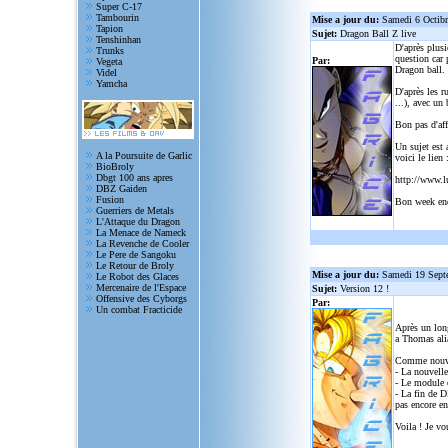
Super C-17
Tambourin
Mise a jour du:
Samedi 6 Octib
Tapion
Sujet:
Dragon Ball Z live
Tenshinhan
D'après plusi
Trunks
question car 
Par:
Vegeta
Dragon ball.
Videl
Yamcha
D'après les r
...), avec un
Bon pas d'aff
Un sujet est 
A la Poursuite de Garlic
voici le lien 
BioBroly
Dbgt 100 ans apres
http://www.l
DBZ Gaiden
Fusion
Bon week en
Guerriers de Metals
L'Attaque du Dragon
La Menace de Nameck
La Revenche de Cooler
Le Pere de Sangoku
Le Retour de Broly
Mise a jour du:
Samedi 19 Sept
Le Robot des Glaces
Mercenaire de l'Espace
Sujet:
Version 12 !
Offensive des Cyborgs
Par:
Un combat Fracticide
Après un lon
a Thomas alia
Comme nouve
- La nouvelle
- Le module d
- La fin de D
pas encore en
Voila ! Je vo