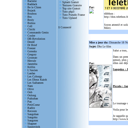
Bacterie
Splash Gratuit
Baddack
Textures Gratuite
Be le Chien
Par:
Top site Gratuit
Bojack
Tuto php3
Boubou
téléthon :
Tuto Pseudo Frame
Bra
http://don.telethon.fr
Tuto Uplaod
Broly
Bulma
Soyez attentif et sol
Cell
1
Connecté
Merci.
Chichi
Commando Geniu
Cooler
DB:Revolution
Dendé
Mise a jour du:
Dimanche 18 N
Dr Brief
Sujet:
Dbz Le film
Freezer
Salut a tous
Gotenks
Gregory
Dans un prem
Gyumao
pense), plus 
Hercule
rôles ont déjà
Par:
Janemba
Krillin
Sangoku : 
L'Ancien
Lanfan
Les Cyborgs
Les Dieux Kaioh
Les Saibamen
Nam
Piccolo : Ja
Olive
Oob
Oolong
Paikuhan
Pan
Le tournage 
PetitCoeur
Raditz
Voila pour le
Recoom
Sangohan
Je rappelle q
Sangoku
http://www.l
Sangoten
Shapner
Sporovitch