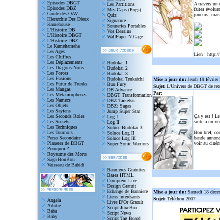
Episodes DBGT
A travers un
Les Partitions
Episodes DBZ
faites évolue
Mes Caps (Pogs)
Guide des OAV
joueurs, mais
Quiz
Hierarchie Des Dieux
Signature
Kamehouse
Sonneries Portables
L'Histoire DB
Vos Dessins
L'Histoire DBGT
WallPaper N-Gage
L'Histoire DBZ
Le Kamehameha
Les Ages
Lien :
http:/
Les Chiffres
Les Déplacements
Budokai 1
Les Dragons Noirs
Budokai 2
Les Forces
Budokai 3
Les Fusions
Budokai Tenkaichi
Mise a jour du:
Jeudi 19 février
Les Futur de Trunks
Buu Fury
Sujet:
L'Univers de DBGT de reto
Les Mangas
DB Advance
Par:
Les Metamorphoses
DBGT Transformation
Les Namecs
DBZ Taiketsu
Les Objets
DBZ: Sagas
Les Sayiens
Jump Super Star
Les Seconds Roles
Ça y est ! Le
Log I
Les Secrets
suite a un vi
Log II
Les Techniques
Soluce Budokai 3
Les Tournois
Bon bref, com
Soluce Log II
Perso Secondaire
bande annonce
Soluce Log III
Planetes de DBGT
voir au ciném
Super Sonic Warriors
Pourquoi ?
Royaume des Morts
Saga BouBou
Vaisseau de Babidi
Bannieres Gratuites
Bases HTML
Compteur Live
Design Gratuit
Echange de Banniere
Mise a jour du:
Samedi 18 déce
Liens intérésants
Sujet:
Téléthon 2007
Angela
Livre D'Or Gratuit
Arbitre
Script JuxeBox
Baba
Script News
Baby
Script Tag Board