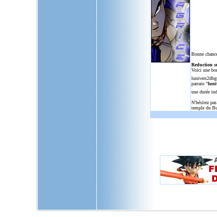
Bonne chance
Reduction s
Voici une bo
lunivers2dbg
parrain "
luni
une durée in
N'hésitez pas
temple du Bu
L'Univers de Dragon Ball GT, u
dragon,ball,z,gt,af,dragonbal