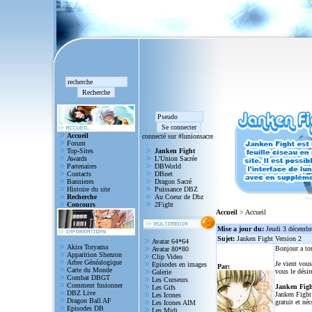
Accueil
connecté sur #lunionsacre
Forum
Top-Sites
Janken Fight
Awards
L'Union Sacrée
Partenaires
DBWorld
Contacts
DBnet
Bannieres
Dragon Sacré
Histoire du site
Puissance DBZ
Recherche
Au Coeur de Dbz
Concours
2Fight
Accueil
> Accueil
Mise a jour du:
Jeudi 3 décembr
Sujet:
Janken Fight Version 2
Avatar 64*64
Akira Toryama
Bonjour a to
Avatar 80*80
Apparition Shenron
Clip Video
Arbre Généalogique
Je vient vous
Episodes en images
Par:
Carte du Monde
vous le désir
Galerie
Combat DBGT
Les Curseurs
Comment fusionner
Janken Figh
Les Gifs
DBZ Live
Janken Fight 
Les Icones
Dragon Ball AF
gratuit et né
Les Icones AIM
Episodes DB
Les Midi