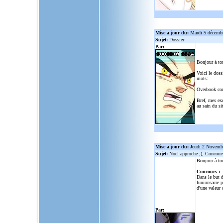
Mise a jour du:
Mardi 5 décemb
Sujet:
Dossier
Par:
Bonjour à to
Voici le doss
mots:
Overbook co
Bref, mes ex
au sain du sit
Mise a jour du:
Jeudi 2 Novemb
Sujet:
Noël approche ;), Concour
Bonjour à to
Concours :
Dans le but d
lunionsacre
po
d'une valeur 
Par: