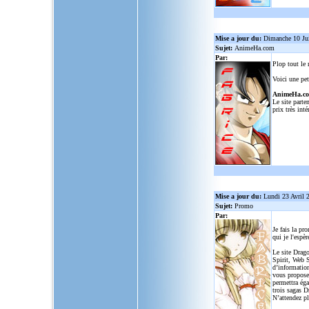
Mise a jour du:
Dimanche 10 Ju
Sujet:
AnimeHa.com
Par:
Plop tout le
Voici une pet
AnimeHa.c
Le site parte
prix très inté
Mise a jour du:
Lundi 23 Avril 
Sujet:
Promo
Par:
Je fais la pr
qui je l'espèr
Le site Drago
Spirit, Web S
d’informatio
vous propose
permettra ég
trois sagas D
N’attendez p