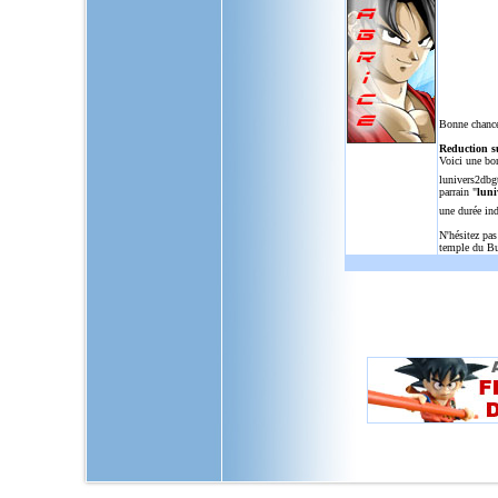
Bonne chance
Reduction s
Voici une bo
lunivers2dbg
parrain "
luni
une durée in
N'hésitez pas
temple du Bu
L'Univers de Dragon Ball GT, u
dragon,ball,z,gt,af,dragonbal