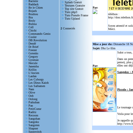
Bacterie
Splash Gratuit
Baddack
Textures Gratuite
Be le Chien
Par:
Top site Gratuit
Bojack
Tuto php3
Boubou
téléthon :
Tuto Pseudo Frame
Bra
http://don.telethon.fr
Tuto Uplaod
Broly
Bulma
Soyez attentif et sol
Cell
2
Connectés
Merci.
Chichi
Commando Geniu
Cooler
DB:Revolution
Dendé
Mise a jour du:
Dimanche 18 N
Dr Brief
Sujet:
Dbz Le film
Freezer
Salut a tous
Gotenks
Gregory
Dans un prem
Gyumao
pense), plus 
Hercule
rôles ont déjà
Par:
Janemba
Krillin
Sangoku : 
L'Ancien
Lanfan
Les Cyborgs
Les Dieux Kaioh
Les Saibamen
Nam
Piccolo : Ja
Olive
Oob
Oolong
Paikuhan
Pan
Le tournage 
PetitCoeur
Raditz
Voila pour le
Recoom
Sangohan
Je rappelle q
Sangoku
http://www.l
Sangoten
Shapner
Sporovitch