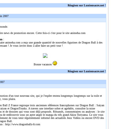
Réagisez sur Lunionsacre.net !
in 2007
 monde.
ite news de promotion encore. Cette fois-ci c'est pour le site animeha.com
om
:
naire animeha.com a reçu une grande quantité de nouvelles figurines de Dragon Ball à des
ressant ! Je vous invite donc à aller faire un petit tour !
Bonne vacances
Réagisez sur Lunionsacre.net !
2007
omotion d'un tout nouveau site, qui je l'espère restera longtemps longtemps sur la toile et
e, vous plaira.
n Ball Z France regroupe trois anciennes références francophones sur Dragon Ball : Saiyan
aiyan et DragonTrunks. A travers une interface sobre et agréable, consulter la mine
ns et de dossiers qui vous sont déjà proposés. Résumés, commentaires ou analyses : le site
ra de redécouvrir sous un autre angle le manga du très grand Akira Toriyama. Le site vous
alement de vous tenir régulièrement informé des actualités Jeux Vidéos ou encore DVD des
ragon Ball.
lus :
http://www.dragonballz-fr.com