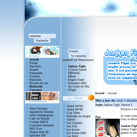
Accueil
connecté sur #lunionsacre
Forum
Top-Sites
Janken Fight
Awards
L'Union Sacrée
Partenaires
DBWorld
Contacts
DBnet
Bannieres
Dragon Sacré
Histoire du site
Puissance DBZ
Recherche
Au Coeur de Dbz
Concours
2Fight
Accueil
> Accueil
Mise a jour du:
Jeudi 3 décembr
Sujet:
Janken Fight Version 2
Avatar 64*64
Akira Toryama
Bonjour a to
Avatar 80*80
Apparition Shenron
Clip Video
Arbre Généalogique
Je vient vous
Episodes en images
Par:
Carte du Monde
vous le désir
Galerie
Combat DBGT
Les Curseurs
Comment fusionner
Janken Figh
Les Gifs
DBZ Live
Janken Fight 
Les Icones
Dragon Ball AF
gratuit et né
Les Icones AIM
Episodes DB
Les Midi