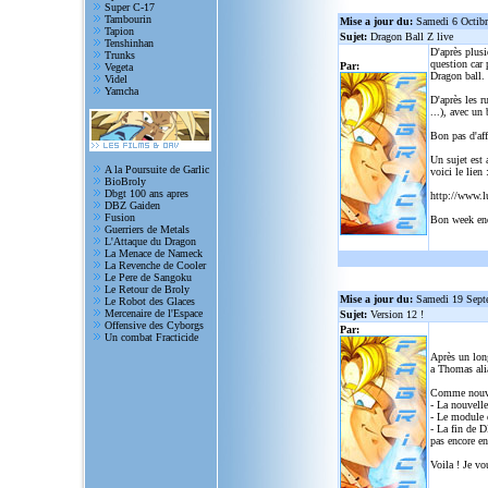
Super C-17
Tambourin
Mise a jour du:
Samedi 6 Octib
Tapion
Sujet:
Dragon Ball Z live
Tenshinhan
D'après plusi
Trunks
question car 
Par:
Vegeta
Dragon ball.
Videl
Yamcha
D'après les r
...), avec un
Bon pas d'aff
Un sujet est 
A la Poursuite de Garlic
voici le lien 
BioBroly
Dbgt 100 ans apres
http://www.l
DBZ Gaiden
Fusion
Bon week en
Guerriers de Metals
L'Attaque du Dragon
La Menace de Nameck
La Revenche de Cooler
Le Pere de Sangoku
Le Retour de Broly
Mise a jour du:
Samedi 19 Sept
Le Robot des Glaces
Mercenaire de l'Espace
Sujet:
Version 12 !
Offensive des Cyborgs
Par:
Un combat Fracticide
Après un lon
a Thomas alia
Comme nouve
- La nouvelle
- Le module d
- La fin de D
pas encore en
Voila ! Je vo