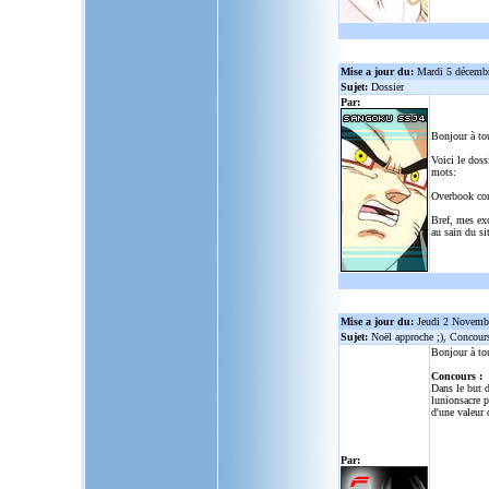
Mise a jour du:
Mardi 5 décemb
Sujet:
Dossier
Par:
Bonjour à to
Voici le doss
mots:
Overbook co
Bref, mes ex
au sain du sit
Mise a jour du:
Jeudi 2 Novemb
Sujet:
Noël approche ;), Concour
Bonjour à to
Concours :
Dans le but d
lunionsacre
po
d'une valeur 
Par: