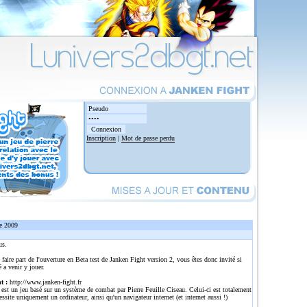
Inscription
|
Mot de passe perdu
e 2009
us.
 faire part de l'ouverture en Beta test de Janken Fight version 2, vous êtes donc invité si
é a venir y jouer.
t :
http://www.janken-fight.fr
est un jeu basé sur un système de combat par Pierre Feuille Ciseau. Celui-ci est totalement
cessite uniquement un ordinateur, ainsi qu'un navigateur internet (et internet aussi !)