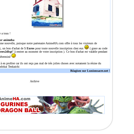
 a tous !
ur animeha
nne nouvelle, puisque notre partenaire
AnimeHA.com
offre à tous les visiteurs de
t, un bon d'achat de
5 Euros
pour toute nouvelle inscription chez eux
( grace au code
vers2dbgt
" à rentrer au moment de votre inscription ). Ce bon d'achat est valable pendant
déterminé
 à en profiter car ils ont reçu pas mal de très jolies choses avec notament la résine du
dokai Tenkaichi
Réagisez sur Lunionsacre.net !
Archive
n site tres complet sur dragon ball/Z/GT avec une tres grosse gallerie de plus de 700 images, plu
l,dragonballz,dragoballgt,dragoballaf,DBZ,DBGT,DRAGONBALL,Z,GT,AFdbz,dbgt,db,episodes,episode,o