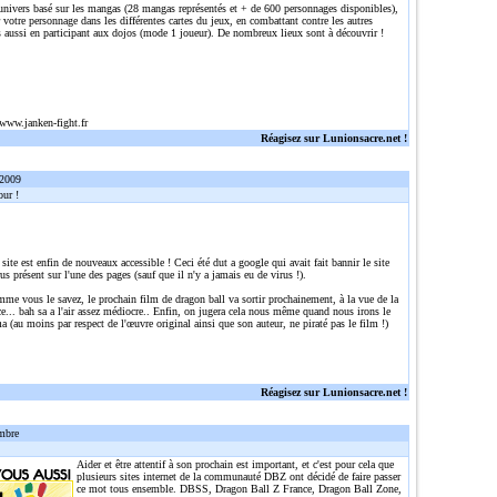
 univers basé sur les mangas (28 mangas représentés et + de 600 personnages disponibles),
r votre personnage dans les différentes cartes du jeux, en combattant contre les autres
 aussi en participant aux dojos (mode 1 joueur). De nombreux lieux sont à découvrir !
/www.janken-fight.fr
Réagisez sur Lunionsacre.net !
 2009
ur !
 site est enfin de nouveaux accessible ! Ceci été dut a google qui avait fait bannir le site
rus présent sur l'une des pages (sauf que il n'y a jamais eu de virus !).
me vous le savez, le prochain film de dragon ball va sortir prochainement, à la vue de la
... bah sa a l'air assez médiocre.. Enfin, on jugera cela nous même quand nous irons le
a (au moins par respect de l'œuvre original ainsi que son auteur, ne piraté pas le film !)
Réagisez sur Lunionsacre.net !
mbre
Aider et être attentif à son prochain est important, et c'est pour cela que
plusieurs sites internet de la communauté DBZ ont décidé de faire passer
ce mot tous ensemble. DBSS, Dragon Ball Z France, Dragon Ball Zone,