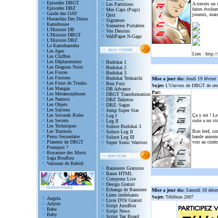
Episodes DBGT
A travers un
Les Partitions
Episodes DBZ
faites évolue
Mes Caps (Pogs)
Guide des OAV
joueurs, mais
Quiz
Hierarchie Des Dieux
Signature
Kamehouse
Sonneries Portables
L'Histoire DB
Vos Dessins
L'Histoire DBGT
WallPaper N-Gage
L'Histoire DBZ
Le Kamehameha
Les Ages
Lien :
http:/
Les Chiffres
Les Déplacements
Budokai 1
Les Dragons Noirs
Budokai 2
Les Forces
Budokai 3
Les Fusions
Budokai Tenkaichi
Mise a jour du:
Jeudi 19 février
Les Futur de Trunks
Buu Fury
Sujet:
L'Univers de DBGT de reto
Les Mangas
DB Advance
Par:
Les Metamorphoses
DBGT Transformation
Les Namecs
DBZ Taiketsu
Les Objets
DBZ: Sagas
Les Sayiens
Jump Super Star
Les Seconds Roles
Ça y est ! Le
Log I
Les Secrets
suite a un vi
Log II
Les Techniques
Soluce Budokai 3
Les Tournois
Bon bref, com
Soluce Log II
Perso Secondaire
bande annonce
Soluce Log III
Planetes de DBGT
voir au ciném
Super Sonic Warriors
Pourquoi ?
Royaume des Morts
Saga BouBou
Vaisseau de Babidi
Bannieres Gratuites
Bases HTML
Compteur Live
Design Gratuit
Echange de Banniere
Mise a jour du:
Samedi 18 déce
Liens intérésants
Sujet:
Téléthon 2007
Angela
Livre D'Or Gratuit
Arbitre
Script JuxeBox
Baba
Script News
Baby
Script Tag Board