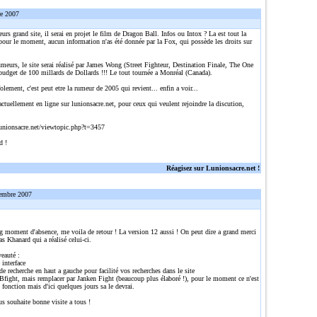
re 2007
eurs grand site, il serai en projet le film de Dragon Ball. Infos ou Intox ? La est tout la
pour le moment, aucun information n'as été donnée par la Fox, qui possède les droits sur
umeurs, le site serai réalisé par James Wong (Street Fighteur, Destination Finale, The One
 budget de 100 millards de Dollards !!! Le tout tournée a Monréal (Canada).
olement, c'est peut etre la rumeur de 2005 qui revient... enfin a voir...
actuellement en ligne sur lunionsacre.net, pour ceux qui veulent rejoindre la discution,
:
unionsacre.net/viewtopic.php?t=3457
d !
Réagisez sur Lunionsacre.net !
embre 2007
g moment d'absence, me voila de retour ! La version 12 aussi ! On peut dire a grand merci
s Khanard qui a réalisé celui-ci.
auté :
 interface
e recherche en haut a gauche pour facilité vos recherches dans le site
Bfight, mais remplacer par Janken Fight (beaucoup plus élaboré !), pour le moment ce n'est
 fonction mais d'ici quelques jours sa le devrai.
us souhaite bonne visite a tous !