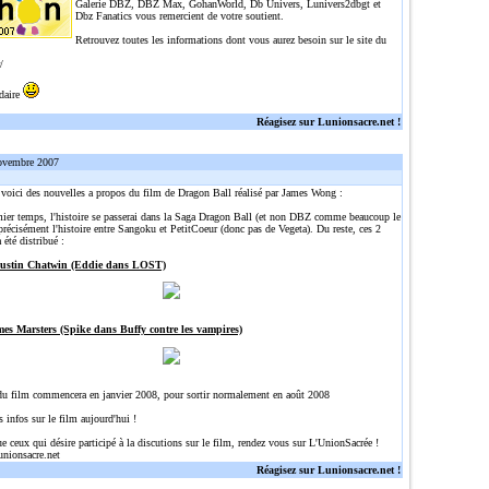
Galerie DBZ, DBZ Max, GohanWorld, Db Univers, Lunivers2dbgt et
Dbz Fanatics vous remercient de votre soutient.
Retrouvez toutes les informations dont vous aurez besoin sur le site du
/
idaire
Réagisez sur Lunionsacre.net !
ovembre 2007
, voici des nouvelles a propos du film de Dragon Ball réalisé par James Wong :
ier temps, l'histoire se passerai dans la Saga Dragon Ball (et non DBZ comme beaucoup le
précisément l'histoire entre Sangoku et PetitCoeur (donc pas de Vegeta). Du reste, ces 2
 été distribué :
Justin Chatwin (Eddie dans LOST)
mes Marsters (Spike dans Buffy contre les vampires)
du film commencera en janvier 2008, pour sortir normalement en août 2008
s infos sur le film aujourd'hui !
ue ceux qui désire participé à la discutions sur le film, rendez vous sur L'UnionSacrée !
unionsacre.net
Réagisez sur Lunionsacre.net !