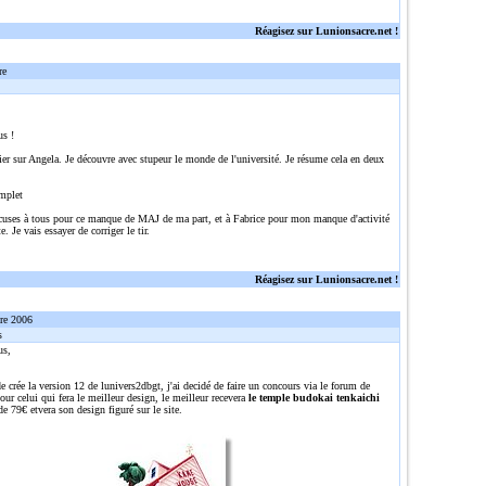
Réagisez sur Lunionsacre.net !
re
us !
ier sur Angela. Je découvre avec stupeur le monde de l'université. Je résume cela en deux
mplet
cuses à tous pour ce manque de MAJ de ma part, et à Fabrice pour mon manque d'activité
e. Je vais essayer de corriger le tir.
Réagisez sur Lunionsacre.net !
re 2006
s
us,
e crée la version 12 de lunivers2dbgt, j'ai decidé de faire un concours via le forum de
ur celui qui fera le meilleur design, le meilleur recevera
le temple budokai tenkaichi
de 79€ etvera son design figuré sur le site.