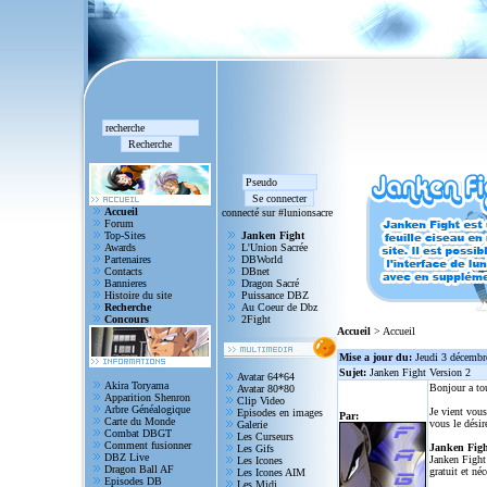
Accueil
connecté sur #lunionsacre
Forum
Top-Sites
Janken Fight
Awards
L'Union Sacrée
Partenaires
DBWorld
Contacts
DBnet
Bannieres
Dragon Sacré
Histoire du site
Puissance DBZ
Recherche
Au Coeur de Dbz
Concours
2Fight
Accueil
> Accueil
Mise a jour du:
Jeudi 3 décembr
Sujet:
Janken Fight Version 2
Avatar 64*64
Akira Toryama
Bonjour a to
Avatar 80*80
Apparition Shenron
Clip Video
Arbre Généalogique
Je vient vous
Episodes en images
Par:
Carte du Monde
vous le désir
Galerie
Combat DBGT
Les Curseurs
Comment fusionner
Janken Figh
Les Gifs
DBZ Live
Janken Fight 
Les Icones
Dragon Ball AF
gratuit et né
Les Icones AIM
Episodes DB
Les Midi