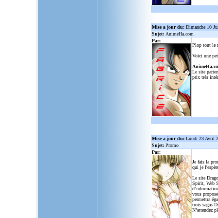
Mise a jour du:
Dimanche 10 Ju
Sujet:
AnimeHa.com
Par:
Plop tout le
Voici une pet
AnimeHa.c
Le site parte
prix très inté
Mise a jour du:
Lundi 23 Avril 
Sujet:
Promo
Par:
Je fais la pr
qui je l'espèr
Le site Drago
Spirit, Web S
d’informatio
vous propose
permettra ég
trois sagas D
N’attendez p