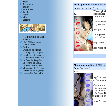
Super C-17
Tambourin
Mise a jour du:
Samedi 6 Octib
Tapion
Sujet:
Dragon Ball Z live
Tenshinhan
D'après plusi
Trunks
question car 
Par:
Vegeta
Dragon ball.
Videl
Yamcha
D'après les r
...), avec un
Bon pas d'aff
Un sujet est 
A la Poursuite de Garlic
voici le lien 
BioBroly
Dbgt 100 ans apres
http://www.l
DBZ Gaiden
Fusion
Bon week en
Guerriers de Metals
L'Attaque du Dragon
La Menace de Nameck
La Revenche de Cooler
Le Pere de Sangoku
Le Retour de Broly
Mise a jour du:
Samedi 19 Sept
Le Robot des Glaces
Mercenaire de l'Espace
Sujet:
Version 12 !
Offensive des Cyborgs
Par:
Un combat Fracticide
Après un lon
a Thomas alia
Comme nouve
- La nouvelle
- Le module d
- La fin de D
pas encore en
Voila ! Je vo