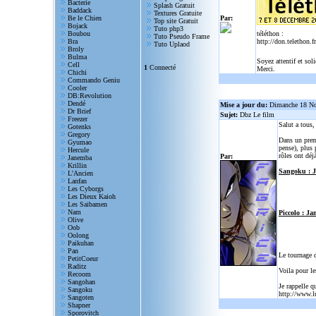
Bacterie
Splash Gratuit
Baddack
Textures Gratuite
Be le Chien
Par:
Top site Gratuit
Bojack
Tuto php3
Boubou
téléthon :
Tuto Pseudo Frame
Bra
http://don.telethon.fr
Tuto Uplaod
Broly
Bulma
Soyez attentif et sol
Cell
1
Connecté
Merci.
Chichi
Commando Geniu
Cooler
DB:Revolution
Dendé
Mise a jour du:
Dimanche 18 N
Dr Brief
Sujet:
Dbz Le film
Freezer
Salut a tous
Gotenks
Gregory
Dans un prem
Gyumao
pense), plus 
Hercule
rôles ont déjà
Par:
Janemba
Krillin
Sangoku : 
L'Ancien
Lanfan
Les Cyborgs
Les Dieux Kaioh
Les Saibamen
Nam
Piccolo : Ja
Olive
Oob
Oolong
Paikuhan
Pan
Le tournage 
PetitCoeur
Raditz
Voila pour le
Recoom
Sangohan
Je rappelle q
Sangoku
http://www.l
Sangoten
Shapner
Sporovitch