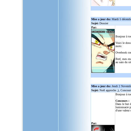
Mise a jour du:
Mardi 5 décemb
Sujet:
Dossier
Par:
Bonjour à to
Voici le doss
mots:
Overbook co
Bref, mes ex
au sain du sit
Mise a jour du:
Jeudi 2 Novemb
Sujet:
Noël approche ;), Concour
Bonjour à to
Concours :
Dans le but d
lunionsacre
po
d'une valeur 
Par: