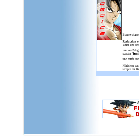
Bonne chance
Reduction s
Voici une bo
lunivers2dbg
parrain "
luni
une durée in
N'hésitez pas
temple du Bu
L'Univers de Dragon Ball GT, u
dragon,ball,z,gt,af,dragonbal