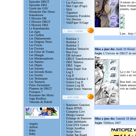
Episodes DBGT
A travers un
Les Partitions
Episodes DBZ
faites évolue
Mes Caps (Pogs)
Guide des OAV
joueurs, mais
Quiz
Hierarchie Des Dieux
Signature
Kamehouse
Sonneries Portables
L'Histoire DB
Vos Dessins
L'Histoire DBGT
WallPaper N-Gage
L'Histoire DBZ
Le Kamehameha
Les Ages
Lien :
http:/
Les Chiffres
Les Déplacements
Budokai 1
Les Dragons Noirs
Budokai 2
Les Forces
Budokai 3
Les Fusions
Budokai Tenkaichi
Mise a jour du:
Jeudi 19 février
Les Futur de Trunks
Buu Fury
Sujet:
L'Univers de DBGT de reto
Les Mangas
DB Advance
Par:
Les Metamorphoses
DBGT Transformation
Les Namecs
DBZ Taiketsu
Les Objets
DBZ: Sagas
Les Sayiens
Jump Super Star
Les Seconds Roles
Ça y est ! Le
Log I
Les Secrets
suite a un vi
Log II
Les Techniques
Soluce Budokai 3
Les Tournois
Bon bref, com
Soluce Log II
Perso Secondaire
bande annonce
Soluce Log III
Planetes de DBGT
voir au ciném
Super Sonic Warriors
Pourquoi ?
Royaume des Morts
Saga BouBou
Vaisseau de Babidi
Bannieres Gratuites
Bases HTML
Compteur Live
Design Gratuit
Echange de Banniere
Mise a jour du:
Samedi 18 déce
Liens intérésants
Sujet:
Téléthon 2007
Angela
Livre D'Or Gratuit
Arbitre
Script JuxeBox
Baba
Script News
Baby
Script Tag Board