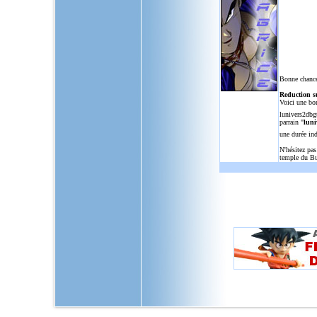
Bonne chance
Reduction s
Voici une bo
lunivers2dbg
parrain "
luni
une durée in
N'hésitez pas
temple du Bu
L'Univers de Dragon Ball GT, u
dragon,ball,z,gt,af,dragonbal