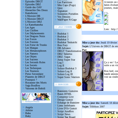
Episodes DBGT
A travers un
Les Partitions
Episodes DBZ
faites évolue
Mes Caps (Pogs)
Guide des OAV
joueurs, mais
Quiz
Hierarchie Des Dieux
Signature
Kamehouse
Sonneries Portables
L'Histoire DB
Vos Dessins
L'Histoire DBGT
WallPaper N-Gage
L'Histoire DBZ
Le Kamehameha
Les Ages
Lien :
http:/
Les Chiffres
Les Déplacements
Budokai 1
Les Dragons Noirs
Budokai 2
Les Forces
Budokai 3
Les Fusions
Budokai Tenkaichi
Mise a jour du:
Jeudi 19 février
Les Futur de Trunks
Buu Fury
Sujet:
L'Univers de DBGT de reto
Les Mangas
DB Advance
Par:
Les Metamorphoses
DBGT Transformation
Les Namecs
DBZ Taiketsu
Les Objets
DBZ: Sagas
Les Sayiens
Jump Super Star
Les Seconds Roles
Ça y est ! Le
Log I
Les Secrets
suite a un vi
Log II
Les Techniques
Soluce Budokai 3
Les Tournois
Bon bref, com
Soluce Log II
Perso Secondaire
bande annonce
Soluce Log III
Planetes de DBGT
voir au ciném
Super Sonic Warriors
Pourquoi ?
Royaume des Morts
Saga BouBou
Vaisseau de Babidi
Bannieres Gratuites
Bases HTML
Compteur Live
Design Gratuit
Echange de Banniere
Mise a jour du:
Samedi 18 déce
Liens intérésants
Sujet:
Téléthon 2007
Angela
Livre D'Or Gratuit
Arbitre
Script JuxeBox
Baba
Script News
Baby
Script Tag Board