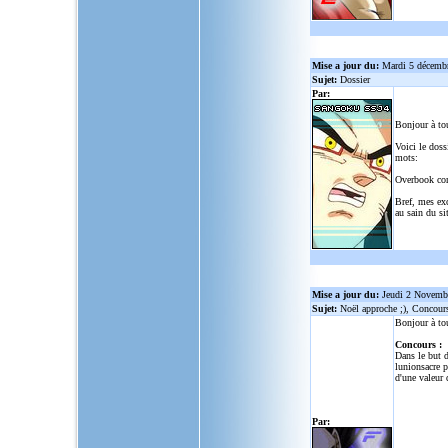
Mise a jour du:
Mardi 5 décemb
Sujet:
Dossier
Par:
Bonjour à to
Voici le doss
mots:
Overbook co
Bref, mes ex
au sain du sit
Mise a jour du:
Jeudi 2 Novemb
Sujet:
Noël approche ;), Concour
Bonjour à to
Concours :
Dans le but d
lunionsacre
po
d'une valeur 
Par: