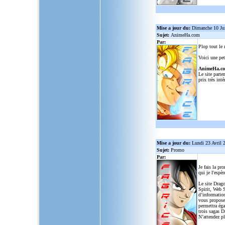
Mise a jour du:
Dimanche 10 Ju
Sujet:
AnimeHa.com
Par:
Plop tout le
Voici une pet
AnimeHa.c
Le site parte
prix très inté
Mise a jour du:
Lundi 23 Avril 
Sujet:
Promo
Par:
Je fais la pr
qui je l'espèr
Le site Drago
Spirit, Web S
d’informatio
vous propose
permettra ég
trois sagas D
N’attendez p