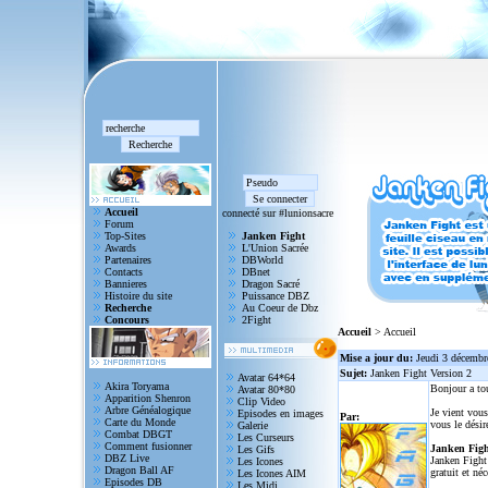
Accueil
connecté sur #lunionsacre
Forum
Top-Sites
Janken Fight
Awards
L'Union Sacrée
Partenaires
DBWorld
Contacts
DBnet
Bannieres
Dragon Sacré
Histoire du site
Puissance DBZ
Recherche
Au Coeur de Dbz
Concours
2Fight
Accueil
> Accueil
Mise a jour du:
Jeudi 3 décembr
Sujet:
Janken Fight Version 2
Avatar 64*64
Akira Toryama
Bonjour a to
Avatar 80*80
Apparition Shenron
Clip Video
Arbre Généalogique
Je vient vous
Episodes en images
Par:
Carte du Monde
vous le désir
Galerie
Combat DBGT
Les Curseurs
Comment fusionner
Janken Figh
Les Gifs
DBZ Live
Janken Fight 
Les Icones
Dragon Ball AF
gratuit et né
Les Icones AIM
Episodes DB
Les Midi