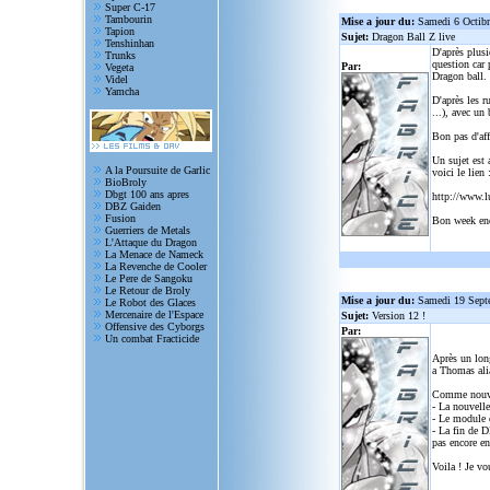
Super C-17
Tambourin
Mise a jour du:
Samedi 6 Octib
Tapion
Sujet:
Dragon Ball Z live
Tenshinhan
D'après plusi
Trunks
question car 
Par:
Vegeta
Dragon ball.
Videl
Yamcha
D'après les r
...), avec un
Bon pas d'aff
Un sujet est 
A la Poursuite de Garlic
voici le lien 
BioBroly
Dbgt 100 ans apres
http://www.l
DBZ Gaiden
Fusion
Bon week en
Guerriers de Metals
L'Attaque du Dragon
La Menace de Nameck
La Revenche de Cooler
Le Pere de Sangoku
Le Retour de Broly
Mise a jour du:
Samedi 19 Sept
Le Robot des Glaces
Mercenaire de l'Espace
Sujet:
Version 12 !
Offensive des Cyborgs
Par:
Un combat Fracticide
Après un lon
a Thomas alia
Comme nouve
- La nouvelle
- Le module d
- La fin de D
pas encore en
Voila ! Je vo