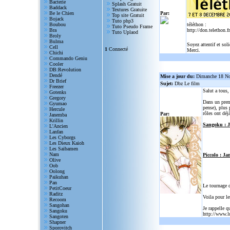
Bacterie
Splash Gratuit
Baddack
Textures Gratuite
Be le Chien
Par:
Top site Gratuit
Bojack
Tuto php3
Boubou
téléthon :
Tuto Pseudo Frame
Bra
http://don.telethon.fr
Tuto Uplaod
Broly
Bulma
Soyez attentif et sol
Cell
1
Connecté
Merci.
Chichi
Commando Geniu
Cooler
DB:Revolution
Dendé
Mise a jour du:
Dimanche 18 N
Dr Brief
Sujet:
Dbz Le film
Freezer
Salut a tous
Gotenks
Gregory
Dans un prem
Gyumao
pense), plus 
Hercule
rôles ont déjà
Par:
Janemba
Krillin
Sangoku : 
L'Ancien
Lanfan
Les Cyborgs
Les Dieux Kaioh
Les Saibamen
Nam
Piccolo : Ja
Olive
Oob
Oolong
Paikuhan
Pan
Le tournage 
PetitCoeur
Raditz
Voila pour le
Recoom
Sangohan
Je rappelle q
Sangoku
http://www.l
Sangoten
Shapner
Sporovitch