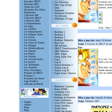
Episodes DBGT
A travers un
Les Partitions
Episodes DBZ
faites évolue
Mes Caps (Pogs)
Guide des OAV
joueurs, mais
Quiz
Hierarchie Des Dieux
Signature
Kamehouse
Sonneries Portables
L'Histoire DB
Vos Dessins
L'Histoire DBGT
WallPaper N-Gage
L'Histoire DBZ
Le Kamehameha
Les Ages
Lien :
http:/
Les Chiffres
Les Déplacements
Budokai 1
Les Dragons Noirs
Budokai 2
Les Forces
Budokai 3
Les Fusions
Budokai Tenkaichi
Mise a jour du:
Jeudi 19 février
Les Futur de Trunks
Buu Fury
Sujet:
L'Univers de DBGT de reto
Les Mangas
DB Advance
Par:
Les Metamorphoses
DBGT Transformation
Les Namecs
DBZ Taiketsu
Les Objets
DBZ: Sagas
Les Sayiens
Jump Super Star
Les Seconds Roles
Ça y est ! Le
Log I
Les Secrets
suite a un vi
Log II
Les Techniques
Soluce Budokai 3
Les Tournois
Bon bref, com
Soluce Log II
Perso Secondaire
bande annonce
Soluce Log III
Planetes de DBGT
voir au ciném
Super Sonic Warriors
Pourquoi ?
Royaume des Morts
Saga BouBou
Vaisseau de Babidi
Bannieres Gratuites
Bases HTML
Compteur Live
Design Gratuit
Echange de Banniere
Mise a jour du:
Samedi 18 déce
Liens intérésants
Sujet:
Téléthon 2007
Angela
Livre D'Or Gratuit
Arbitre
Script JuxeBox
Baba
Script News
Baby
Script Tag Board