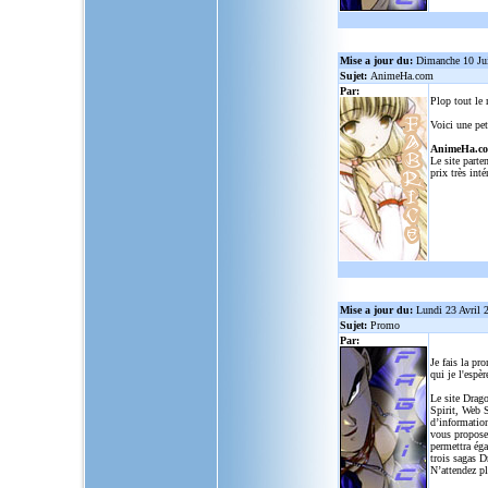
Mise a jour du:
Dimanche 10 Ju
Sujet:
AnimeHa.com
Par:
Plop tout le
Voici une pet
AnimeHa.c
Le site parte
prix très inté
Mise a jour du:
Lundi 23 Avril 
Sujet:
Promo
Par:
Je fais la pr
qui je l'espèr
Le site Drago
Spirit, Web S
d’informatio
vous propose
permettra ég
trois sagas D
N’attendez p