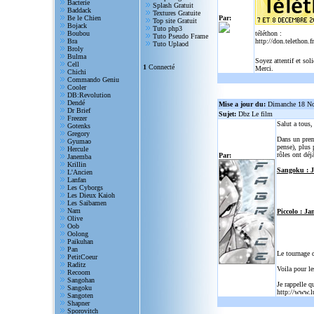
Bacterie
Splash Gratuit
Baddack
Textures Gratuite
Be le Chien
Par:
Top site Gratuit
Bojack
Tuto php3
Boubou
téléthon :
Tuto Pseudo Frame
Bra
http://don.telethon.fr
Tuto Uplaod
Broly
Bulma
Soyez attentif et sol
Cell
1
Connecté
Merci.
Chichi
Commando Geniu
Cooler
DB:Revolution
Dendé
Mise a jour du:
Dimanche 18 N
Dr Brief
Sujet:
Dbz Le film
Freezer
Salut a tous
Gotenks
Gregory
Dans un prem
Gyumao
pense), plus 
Hercule
rôles ont déjà
Par:
Janemba
Krillin
Sangoku : 
L'Ancien
Lanfan
Les Cyborgs
Les Dieux Kaioh
Les Saibamen
Nam
Piccolo : Ja
Olive
Oob
Oolong
Paikuhan
Pan
Le tournage 
PetitCoeur
Raditz
Voila pour le
Recoom
Sangohan
Je rappelle q
Sangoku
http://www.l
Sangoten
Shapner
Sporovitch