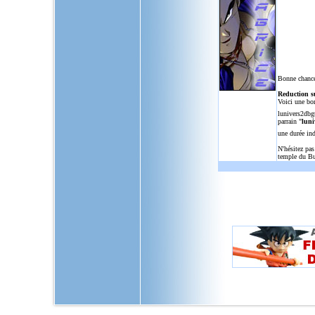
Bonne chance
Reduction s
Voici une bo
lunivers2dbg
parrain "
luni
une durée in
N'hésitez pas
temple du Bu
L'Univers de Dragon Ball GT, u
dragon,ball,z,gt,af,dragonbal