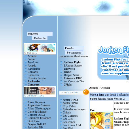
Accueil
connecté sur #lunionsacre
Forum
Top-Sites
Janken Fight
Awards
L'Union Sacrée
Partenaires
DBWorld
Contacts
DBnet
Bannieres
Dragon Sacré
Histoire du site
Puissance DBZ
Recherche
Au Coeur de Dbz
Concours
2Fight
Accueil
> Accueil
Mise a jour du:
Jeudi 3 décembr
Sujet:
Janken Fight Version 2
Avatar 64*64
Akira Toryama
Bonjour a to
Avatar 80*80
Apparition Shenron
Clip Video
Arbre Généalogique
Je vient vous
Episodes en images
Par:
Carte du Monde
vous le désir
Galerie
Combat DBGT
Les Curseurs
Comment fusionner
Janken Figh
Les Gifs
DBZ Live
Janken Fight 
Les Icones
Dragon Ball AF
gratuit et né
Les Icones AIM
Episodes DB
Les Midi