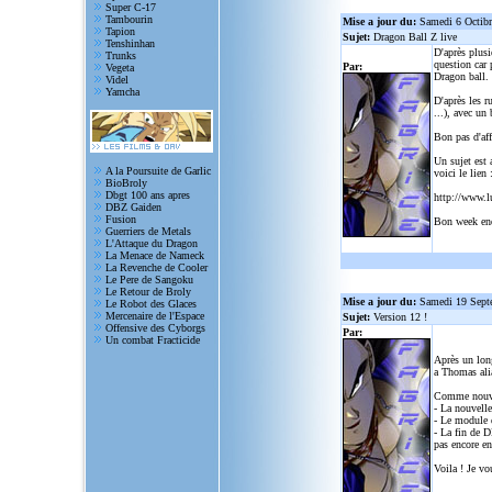
Super C-17
Tambourin
Mise a jour du:
Samedi 6 Octib
Tapion
Sujet:
Dragon Ball Z live
Tenshinhan
D'après plusi
Trunks
question car 
Par:
Vegeta
Dragon ball.
Videl
Yamcha
D'après les r
...), avec un
Bon pas d'aff
Un sujet est 
A la Poursuite de Garlic
voici le lien 
BioBroly
Dbgt 100 ans apres
http://www.l
DBZ Gaiden
Fusion
Bon week en
Guerriers de Metals
L'Attaque du Dragon
La Menace de Nameck
La Revenche de Cooler
Le Pere de Sangoku
Le Retour de Broly
Mise a jour du:
Samedi 19 Sept
Le Robot des Glaces
Mercenaire de l'Espace
Sujet:
Version 12 !
Offensive des Cyborgs
Par:
Un combat Fracticide
Après un lon
a Thomas alia
Comme nouve
- La nouvelle
- Le module d
- La fin de D
pas encore en
Voila ! Je vo