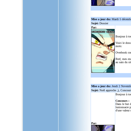
Mise a jour du:
Mardi 5 décemb
Sujet:
Dossier
Par:
Bonjour à to
Voici le doss
mots:
Overbook co
Bref, mes ex
au sain du sit
Mise a jour du:
Jeudi 2 Novemb
Sujet:
Noël approche ;), Concour
Bonjour à to
Concours :
Dans le but d
lunionsacre
po
d'une valeur 
Par: